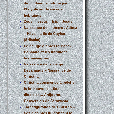
de l’influence indoue par
l’Égypte sur la société
hébraïque
Zeus – Iezeus – Isis – Jésus
Naissance de l’homme : Adima
– Héva – L’île de Ceylan
(Srilanka)
Le déluge d’après le Maha-
Baharata et les traditions
brahmaniques
Naissance de la vierge
Devanaguy – Naissance de
Christna
Christna commence à prêcher
la loi nouvelle… Ses
disciples… Ardjouna…
Conversion de Sarawasta
Transfiguration de Christna –
Ses disciples lui donnent le