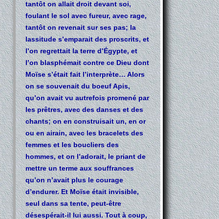
tantôt on allait droit devant soi,
foulant le sol avec fureur, avec rage,
tantôt on revenait sur ses pas; la
lassitude s’emparait des proscrits, et
l’on regrettait la terre d’Égypte, et
l’on blasphémait contre ce Dieu dont
Moïse s’était fait l’interprète… Alors
on se souvenait du boeuf Apis,
qu’on avait vu autrefois promené par
les prêtres, avec des danses et des
chants; on en construisait un, en or
ou en airain, avec les bracelets des
femmes et les boucliers des
hommes, et on l’adorait, le priant de
mettre un terme aux souffrances
qu’on n’avait plus le courage
d’endurer. Et Moïse était invisible,
seul dans sa tente, peut-être
désespérait-il lui aussi. Tout à coup,