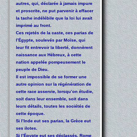
autres, qui, déclarée à jamais impure
et proscrite, ne put parvenir à effacer
la tache indélébile que la loi lui avait
imprimé au front.
Ces rejetés de la caste, ces parias de
l’Égypte, soulevés par Moïse, qui
leur fit entrevoir la liberté, donnèrent
naissance aux Hébreux, à cette
nation appelée pompeusement le
peuple de Dieu.
Il est impossible de se former une
autre opinion sur la régénération de
cette race asservie, lorsqu’on étudie,
soit dans leur ensemble, soit dans
leurs détails, toutes les sociétés de
cette époque.
Si l’Inde eut ses parias, la Grèce eut
ses ilotes.
Si l’Égypte eut ses déclassés, Rome