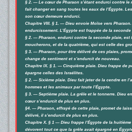
§ 2. — Le cœur de Pharaon s’étant endurci contre le 
fait changer en sang toutes les eaux de l’Égypte. Le
son cœur demeure endurci.
Chapitre VIII. § 1. — Dieu envoie Moïse vers Pharao
endurcissement. L’Égypte est frappée de la seconde pl
§ 2. — Pharaon, endurci contre la seconde plaie, est f
moucherons, et de la quatrième, qui est celle des g
§ 3. — Pharaon, pour être délivré de ces plaies, promet
change de sentiment et s’endurcit de nouveau.
Chapitre IX. § 1. — Cinquième plaie. Dieu frappe de p
épargne celles des Israélites.
§ 2. — Sixième plaie. Dieu fait jeter de la cendre en l’
hommes et les animaux par toute l’Égypte.
§ 3. — Septième plaie. La grêle et le tonnerre. Dieu en
cœur s’endurcit de plus en plus.
§4. — Pharaon, effrayé de cette plaie, promet de laisse
délivré, il s’endurcit de plus en plus.
Chapitre X. § 1 — Dieu frappe l’Égypte de la huitième p
dévorent tout ce que la grêle avait épargné en Égypt