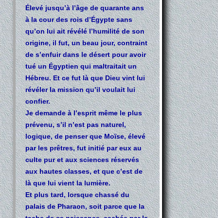
Élevé jusqu’à l’âge de quarante ans
à la cour des rois d’Égypte sans
qu’on lui ait révélé l’humilité de son
origine, il fut, un beau jour, contraint
de s’enfuir dans le désert pour avoir
tué un Égyptien qui maltraitait un
Hébreu. Et ce fut là que Dieu vint lui
révéler la mission qu’il voulait lui
confier.
Je demande à l’esprit même le plus
prévenu, s’il n’est pas naturel,
logique, de penser que Moïse, élevé
par les prêtres, fut initié par eux au
culte pur et aux sciences réservés
aux hautes classes, et que c’est de
là que lui vient la lumière.
Et plus tard, lorsque chassé du
palais de Pharaon, soit parce que la
tache de sa naissance, cachée par la