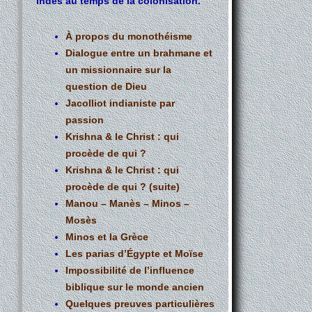
Indes au temps de la colonisation.
À propos du monothéisme
Dialogue entre un brahmane et
un missionnaire sur la
question de Dieu
Jacolliot indianiste par
passion
Krishna & le Christ : qui
procède de qui ?
Krishna & le Christ : qui
procède de qui ? (suite)
Manou – Manès – Minos –
Mosès
Minos et la Grèce
Les parias d’Égypte et Moïse
Impossibilité de l’influence
biblique sur le monde ancien
Quelques preuves particulières