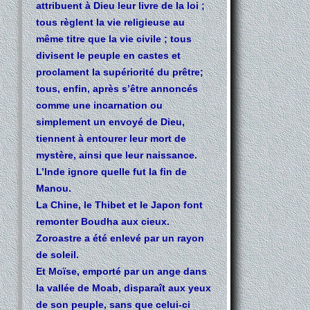
attribuent à Dieu leur livre de la loi ;
tous règlent la vie religieuse au
même titre que la vie civile ; tous
divisent le peuple en castes et
proclament la supériorité du prêtre;
tous, enfin, après s’être annoncés
comme une incarnation ou
simplement un envoyé de Dieu,
tiennent à entourer leur mort de
mystère, ainsi que leur naissance.
L’lnde ignore quelle fut la fin de
Manou.
La Chine, le Thibet et le Japon font
remonter Boudha aux cieux.
Zoroastre a été enlevé par un rayon
de soleil.
Et Moïse, emporté par un ange dans
la vallée de Moab, disparaît aux yeux
de son peuple, sans que celui-ci