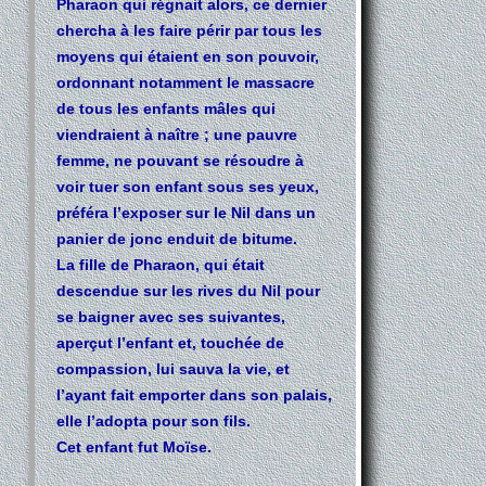
Pharaon qui régnait alors, ce dernier
chercha à les faire périr par tous les
moyens qui étaient en son pouvoir,
ordonnant notamment le massacre
de tous les enfants mâles qui
viendraient à naître ; une pauvre
femme, ne pouvant se résoudre à
voir tuer son enfant sous ses yeux,
préféra l’exposer sur le Nil dans un
panier de jonc enduit de bitume.
La fille de Pharaon, qui était
descendue sur les rives du Nil pour
se baigner avec ses suivantes,
aperçut l’enfant et, touchée de
compassion, lui sauva la vie, et
l’ayant fait emporter dans son palais,
elle l’adopta pour son fils.
Cet enfant fut Moïse.