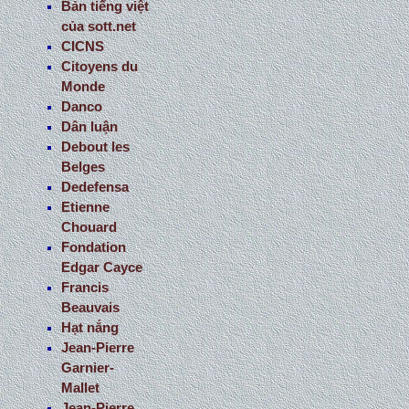
Bản tiếng việt
của sott.net
CICNS
Citoyens du
Monde
Danco
Dân luận
Debout les
Belges
Dedefensa
Etienne
Chouard
Fondation
Edgar Cayce
Francis
Beauvais
Hạt nắng
Jean-Pierre
Garnier-
Mallet
Jean-Pierre