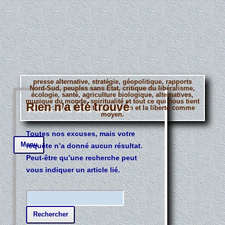
presse alternative, stratégie, géopolitique, rapports
Nord-Sud, peuples sans État, critique du libéralisme,
écologie, santé, agriculture biologique, alternatives,
musique du monde, spiritualité et tout ce qui nous tient
Rien n’a été trouvé
à coeur. Bref, la vérité comme fin et la liberté comme
moyen.
Toutes nos excuses, mais votre
Aller
Menu
requête n’a donné aucun résultat.
au
contenu
Peut-être qu’une recherche peut
principal
vous indiquer un article lié.
R
e
c