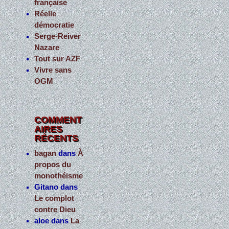
française
Réelle
démocratie
Serge-Reiver
Nazare
Tout sur AZF
Vivre sans
OGM
COMMENT
AIRES
RÉCENTS
bagan
dans
À
propos du
monothéisme
Gitano
dans
Le complot
contre Dieu
aloe
dans
La