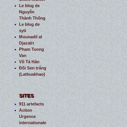
Le blog de
Nguyễn
Thành Thống
Le blog de
syti
Mounadil al
Djazaïri
Pham Tuong
Van
Võ Tá Hân
Đồi Sen trắng
(Latbuakhao)
SITES
911 artefacts
Action
Urgence
internationale