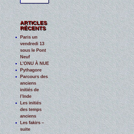
c
h
e
ARTICLES
RÉCENTS
r
c
Paris un
vendredi 13
h
sous le Pont
e
Neuf
r
L’ONU À NUE
Pythagore
:
Parcours des
anciens
initiés de
l’Inde
Les initiés
des temps
anciens
Les fakirs –
suite