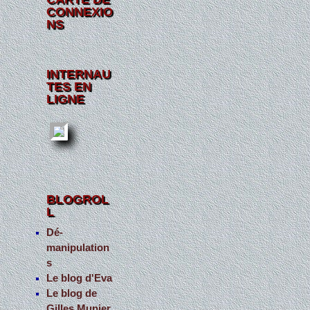
CONNEXIO
NS
INTERNAU
TES EN
LIGNE
BLOGROL
L
Dé-
manipulation
s
Le blog d'Eva
Le blog de
Gilles Munier