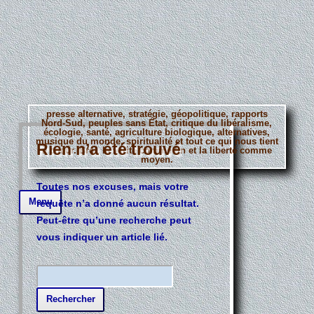
presse alternative, stratégie, géopolitique, rapports
Nord-Sud, peuples sans État, critique du libéralisme,
écologie, santé, agriculture biologique, alternatives,
musique du monde, spiritualité et tout ce qui nous tient
Rien n’a été trouvé
à coeur. Bref, la vérité comme fin et la liberté comme
moyen.
Toutes nos excuses, mais votre
Aller
Menu
requête n’a donné aucun résultat.
au
contenu
Peut-être qu’une recherche peut
principal
vous indiquer un article lié.
R
e
c