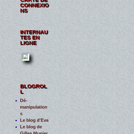
CONNEXIO
NS
INTERNAU
TES EN
LIGNE
BLOGROL
L
Dé-
manipulation
s
Le blog d'Eva
Le blog de
Gilles Munier