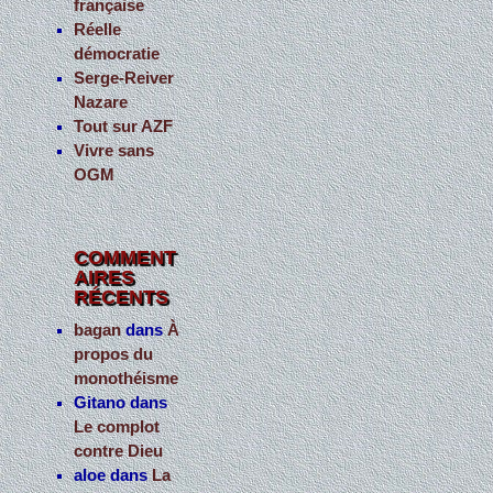
française
Réelle
démocratie
Serge-Reiver
Nazare
Tout sur AZF
Vivre sans
OGM
COMMENT
AIRES
RÉCENTS
bagan
dans
À
propos du
monothéisme
Gitano
dans
Le complot
contre Dieu
aloe
dans
La