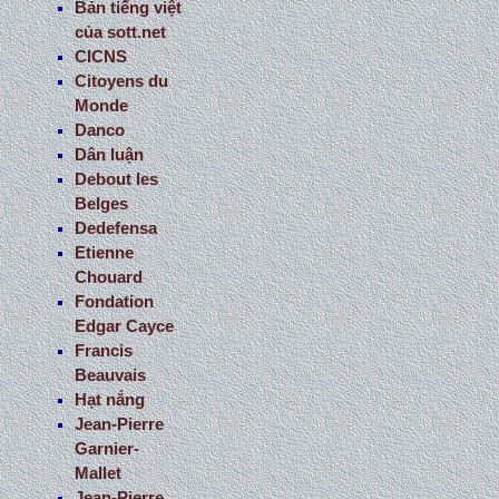
Bản tiếng việt
của sott.net
CICNS
Citoyens du
Monde
Danco
Dân luận
Debout les
Belges
Dedefensa
Etienne
Chouard
Fondation
Edgar Cayce
Francis
Beauvais
Hạt nắng
Jean-Pierre
Garnier-
Mallet
Jean-Pierre