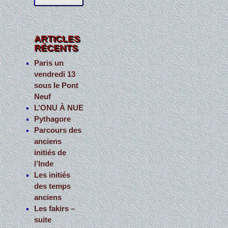
c
h
e
ARTICLES
RÉCENTS
r
c
Paris un
vendredi 13
h
sous le Pont
e
Neuf
r
L’ONU À NUE
Pythagore
:
Parcours des
anciens
initiés de
l’Inde
Les initiés
des temps
anciens
Les fakirs –
suite