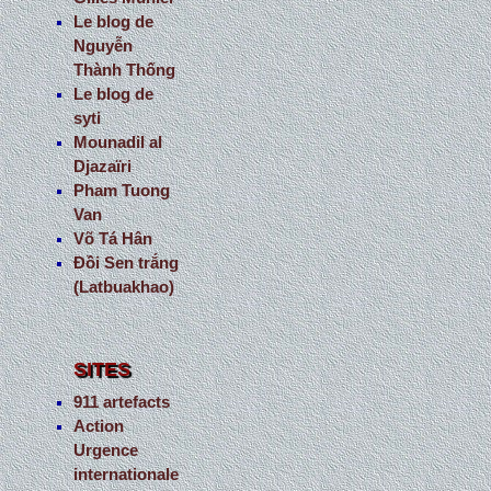
Le blog de
Nguyễn
Thành Thống
Le blog de
syti
Mounadil al
Djazaïri
Pham Tuong
Van
Võ Tá Hân
Đồi Sen trắng
(Latbuakhao)
SITES
911 artefacts
Action
Urgence
internationale