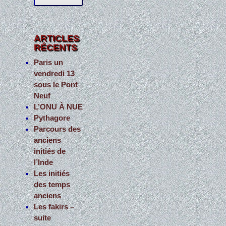
c
h
e
ARTICLES
RÉCENTS
r
c
Paris un
vendredi 13
h
sous le Pont
e
Neuf
r
L’ONU À NUE
Pythagore
:
Parcours des
anciens
initiés de
l’Inde
Les initiés
des temps
anciens
Les fakirs –
suite