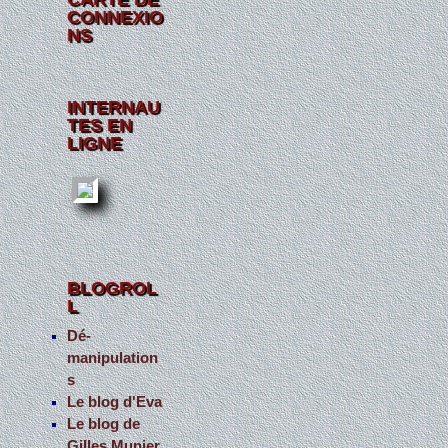
CONNEXIO
NS
INTERNAU
TES EN
LIGNE
BLOGROL
L
Dé-
manipulation
s
Le blog d'Eva
Le blog de
Gilles Munier