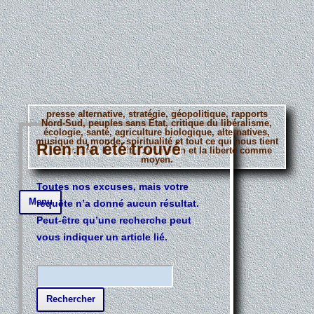
presse alternative, stratégie, géopolitique, rapports
Nord-Sud, peuples sans État, critique du libéralisme,
écologie, santé, agriculture biologique, alternatives,
musique du monde, spiritualité et tout ce qui nous tient
Rien n’a été trouvé
à coeur. Bref, la vérité comme fin et la liberté comme
moyen.
Toutes nos excuses, mais votre
Aller
Menu
requête n’a donné aucun résultat.
au
contenu
Peut-être qu’une recherche peut
principal
vous indiquer un article lié.
R
e
c