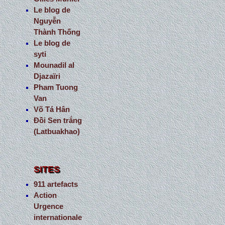
Le blog de
Nguyễn
Thành Thống
Le blog de
syti
Mounadil al
Djazaïri
Pham Tuong
Van
Võ Tá Hân
Đồi Sen trắng
(Latbuakhao)
SITES
911 artefacts
Action
Urgence
internationale