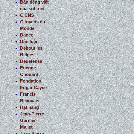
Bản tiếng việt
của sott.net
CICNS
Citoyens du
Monde
Danco
Dân luận
Debout les
Belges
Dedefensa
Etienne
Chouard
Fondation
Edgar Cayce
Francis
Beauvais
Hạt nắng
Jean-Pierre
Garnier-
Mallet
Jean-Pierre