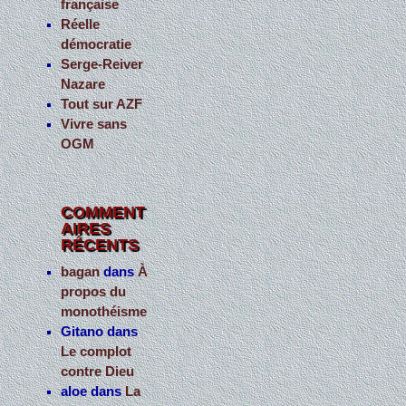
française
Réelle
démocratie
Serge-Reiver
Nazare
Tout sur AZF
Vivre sans
OGM
COMMENT
AIRES
RÉCENTS
bagan
dans
À
propos du
monothéisme
Gitano
dans
Le complot
contre Dieu
aloe
dans
La