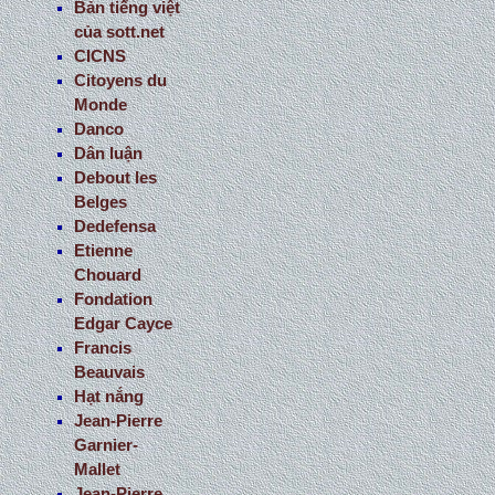
Bản tiếng việt
của sott.net
CICNS
Citoyens du
Monde
Danco
Dân luận
Debout les
Belges
Dedefensa
Etienne
Chouard
Fondation
Edgar Cayce
Francis
Beauvais
Hạt nắng
Jean-Pierre
Garnier-
Mallet
Jean-Pierre