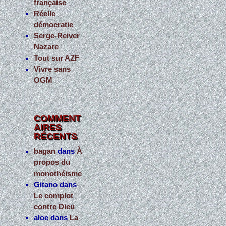
française
Réelle
démocratie
Serge-Reiver
Nazare
Tout sur AZF
Vivre sans
OGM
COMMENT
AIRES
RÉCENTS
bagan
dans
À
propos du
monothéisme
Gitano
dans
Le complot
contre Dieu
aloe
dans
La