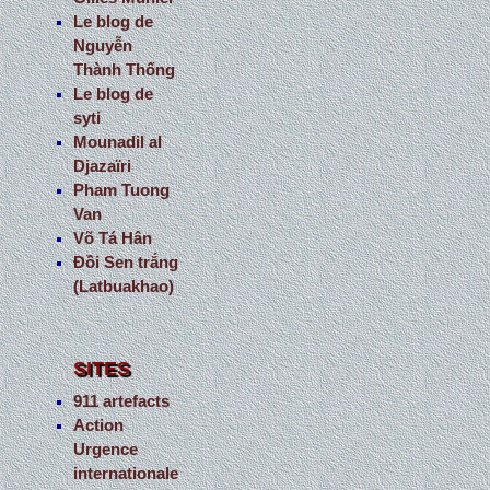
Le blog de
Nguyễn
Thành Thống
Le blog de
syti
Mounadil al
Djazaïri
Pham Tuong
Van
Võ Tá Hân
Đồi Sen trắng
(Latbuakhao)
SITES
911 artefacts
Action
Urgence
internationale