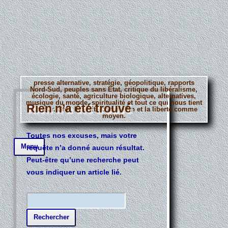
presse alternative, stratégie, géopolitique, rapports
Nord-Sud, peuples sans État, critique du libéralisme,
écologie, santé, agriculture biologique, alternatives,
musique du monde, spiritualité et tout ce qui nous tient
Rien n’a été trouvé
à coeur. Bref, la vérité comme fin et la liberté comme
moyen.
Toutes nos excuses, mais votre
Aller
Menu
requête n’a donné aucun résultat.
au
contenu
Peut-être qu’une recherche peut
principal
vous indiquer un article lié.
R
e
c