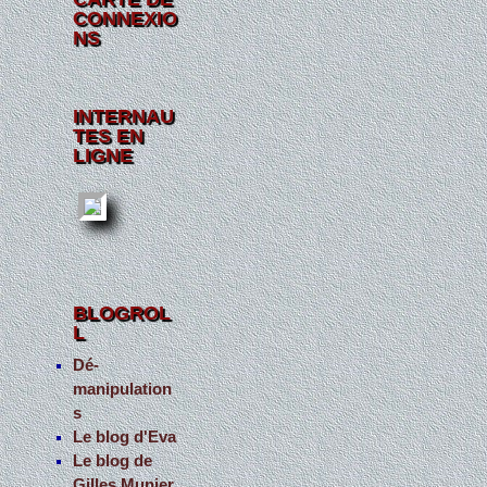
CONNEXIO
NS
INTERNAU
TES EN
LIGNE
BLOGROL
L
Dé-
manipulation
s
Le blog d'Eva
Le blog de
Gilles Munier