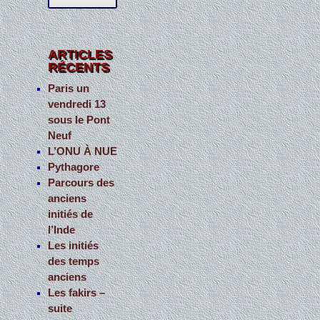
c
h
e
ARTICLES
RÉCENTS
r
c
Paris un
vendredi 13
h
sous le Pont
e
Neuf
r
L’ONU À NUE
Pythagore
:
Parcours des
anciens
initiés de
l’Inde
Les initiés
des temps
anciens
Les fakirs –
suite