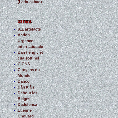
(Latbuakhao)
SITES
911 artefacts
Action
Urgence
internationale
Bản tiếng việt
của sott.net
CICNS
Citoyens du
Monde
Danco
Dân luận
Debout les
Belges
Dedefensa
Etienne
Chouard