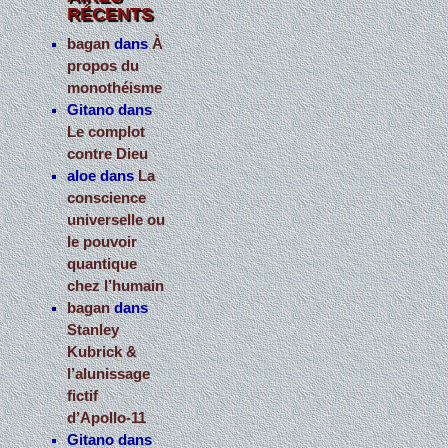
RÉCENTS
bagan
dans
À
propos du
monothéisme
Gitano
dans
Le complot
contre Dieu
aloe
dans
La
conscience
universelle ou
le pouvoir
quantique
chez l’humain
bagan
dans
Stanley
Kubrick &
l’alunissage
fictif
d’Apollo-11
Gitano
dans