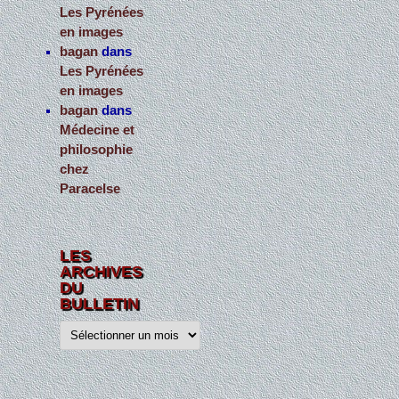
Les Pyrénées
en images
bagan
dans
Les Pyrénées
en images
bagan
dans
Médecine et
philosophie
chez
Paracelse
LES
ARCHIVES
DU
BULLETIN
L
e
s
a
r
c