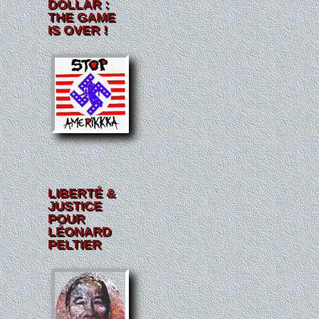
DOLLAR :
THE GAME
IS OVER !
LIBERTÉ &
JUSTICE
POUR
LÉONARD
PELTIER