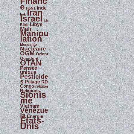
Financ
e
Inde
H5N1
Iran
Irak
Israël
La
Libye
Bible
Mali
Manipu
lation
Monsanto
Nucléaire
OGM
Orient
Occident
OTAN
Pensée
unique
Pesticide
s
Pillage
RD
Congo
religion
Religions
Sionis
me
Vietnam
Vénézue
la
Énergie
États-
Unis