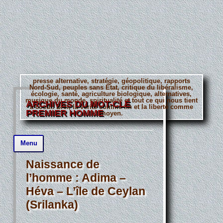
presse alternative, stratégie, géopolitique, rapports
Nord-Sud, peuples sans État, critique du libéralisme,
écologie, santé, agriculture biologique, alternatives,
musique du monde, spiritualité et tout ce qui nous tient
ARCHIVES DU MOT-CLÉ
à coeur. Bref, la vérité comme fin et la liberté comme
PREMIER HOMME
moyen.
Aller
Menu
au
contenu
principal
Naissance de
l’homme : Adima –
Héva – L’île de Ceylan
(Srilanka)