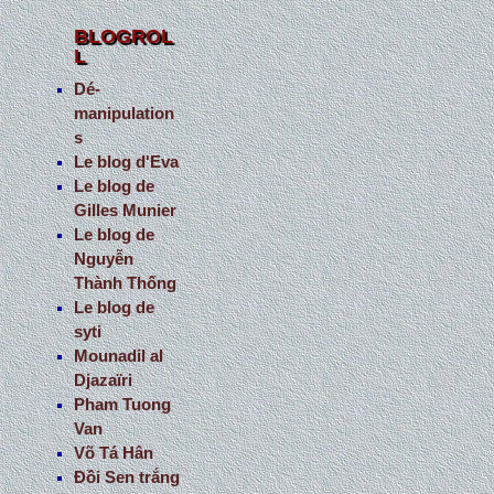
BLOGROL
L
Dé-
manipulation
s
Le blog d'Eva
Le blog de
Gilles Munier
Le blog de
Nguyễn
Thành Thống
Le blog de
syti
Mounadil al
Djazaïri
Pham Tuong
Van
Võ Tá Hân
Đồi Sen trắng