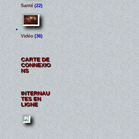
Santé
(22)
Vidéo
(36)
CARTE DE
CONNEXIO
NS
INTERNAU
TES EN
LIGNE