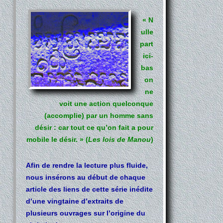
« N
ulle
part
ici-
bas
on
ne
voit une action quelconque
(accomplie) par un homme sans
désir : car tout ce qu’on fait a pour
mobile le désir. » (
Les lois de Manou
)
Afin de rendre la lecture plus fluide,
nous insérons au début de chaque
article des liens de cette série inédite
d’une vingtaine d’extraits de
plusieurs ouvrages sur l’origine du