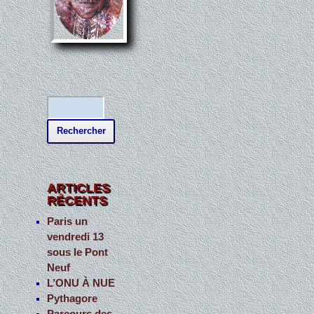
R
e
c
h
e
ARTICLES
RÉCENTS
r
c
Paris un
vendredi 13
h
sous le Pont
e
Neuf
r
L’ONU À NUE
Pythagore
: