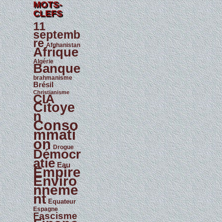
h
MOTS-
i
CLEFS
v
e
11
s
septemb
d
re
u
Afghanistan
Afrique
B
u
Algérie
l
Banque
l
e
brahmanisme
Brésil
t
i
Christianisme
CIA
n
Citoye
n
Conso
mmati
on
Drogue
Démocr
atie
Eau
Empire
Enviro
nneme
nt
Equateur
Espagne
Fascisme