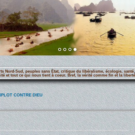
orts Nord-Sud, peuples sans État, critique du libéralisme, écologie, santé
ité et tout ce qui nous tient à coeur. Bref, la vérité comme fin et la lib
MPLOT CONTRE DIEU