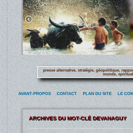
presse alternative, stratégie, géopolitique, rapp
monde, spiritual
Aller
au
AVANT-PROPOS
CONTACT
PLAN DU SITE
LE CO
contenu
principal
ARCHIVES DU MOT-CLÉ
DEVANAGUY