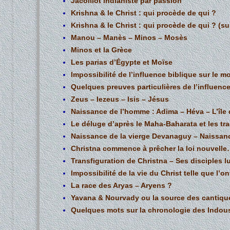
Jacolliot indianiste par passion
Krishna & le Christ : qui procède de qui ?
Krishna & le Christ : qui procède de qui ? (su
Manou – Manès – Minos – Mosès
Minos et la Grèce
Les parias d’Égypte et Moïse
Impossibilité de l’influence biblique sur le 
Quelques preuves particulières de l’influence
Zeus – Iezeus – Isis – Jésus
Naissance de l’homme : Adima – Héva – L’île 
Le déluge d’après le Maha-Baharata et les t
Naissance de la vierge Devanaguy – Naissan
Christna commence à prêcher la loi nouvell
Transfiguration de Christna – Ses disciples l
Impossibilité de la vie du Christ telle que l’on
La race des Aryas – Aryens ?
Yavana & Nourvady ou la source des cantiqu
Quelques mots sur la chronologie des Indou