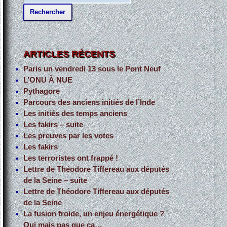
e
c
h
e
ARTICLES RÉCENTS
r
Paris un vendredi 13 sous le Pont Neuf
c
L’ONU À NUE
h
Pythagore
Parcours des anciens initiés de l’Inde
e
Les initiés des temps anciens
r
Les fakirs – suite
Les preuves par les votes
:
Les fakirs
Les terroristes ont frappé !
Lettre de Théodore Tiffereau aux députés
de la Seine – suite
Lettre de Théodore Tiffereau aux députés
de la Seine
La fusion froide, un enjeu énergétique ?
Oui mais pas que ça…