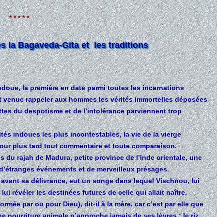
* * * * *
 la Bagaveda-Gita et les traditions
indoue, la première en date parmi toutes les incarnations
it venue rappeler aux hommes les vérités immortelles déposées
ttes du despotisme et de l’intolérance parviennent trop
tés indoues les plus incontestables, la vie de la vierge
 pour plus tard tout commentaire et toute comparaison.
s du rajah de Madura, petite province de l’Inde orientale, une
e d’étranges événements et de merveilleux présages.
 avant sa délivrance, eut un songe dans lequel Vischnou, lui
ui révéler les destinées futures de celle qui allait naître.
rmée par ou pour Dieu), dit-il à la mère, car c’est par elle que
 nourriture animale n’approche jamais de ses lèvres : le riz,