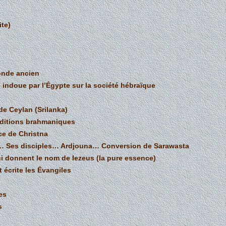
ite)
monde ancien
 indoue par l’Égypte sur la société hébraïque
de Ceylan (Srilanka)
raditions brahmaniques
ce de Christna
e… Ses disciples… Ardjouna… Conversion de Sarawasta
ui donnent le nom de Iezeus (la pure essence)
t écrite les Évangiles
es
s