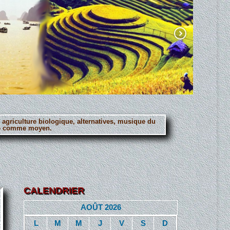
, agriculture biologique, alternatives, musique du
erté comme moyen.
CALENDRIER
AOÛT 2026
L
M
M
J
V
S
D