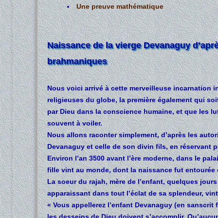
Une preuve mathématique
Naissance de la vierge Devanaguy d’après
brahmaniques
Nous voici arrivé à cette merveilleuse incarnation 
religieuses du globe, la première également qui so
par Dieu dans la conscience humaine, et que les lu
souvent à voiler.
Nous allons raconter simplement, d’après les autori
Devanaguy et celle de son divin fils, en réservant
Environ l’an 3500 avant l’ère moderne, dans le palai
fille vint au monde, dont la naissance fut entouré
La soeur du rajah, mère de l’enfant, quelques jours
apparaissant dans tout l’éclat de sa splendeur, vint l
« Vous appellerez l’enfant Devanaguy (en sanscrit fo
les desseins de Dieu doivent s’accomplir. Qu’aucune