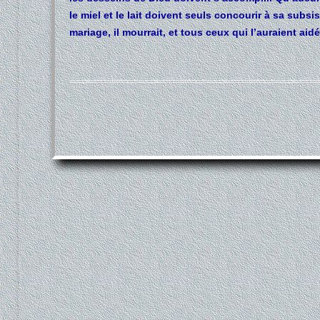
le miel et le lait doivent seuls concourir à sa sub
mariage, il mourrait, et tous ceux qui l’auraient aid