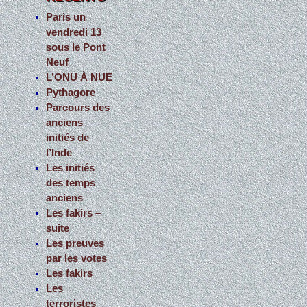
c
Paris un
vendredi 13
h
sous le Pont
e
Neuf
r
L’ONU À NUE
Pythagore
:
Parcours des
anciens
initiés de
l’Inde
Les initiés
des temps
anciens
Les fakirs –
suite
Les preuves
par les votes
Les fakirs
Les
terroristes