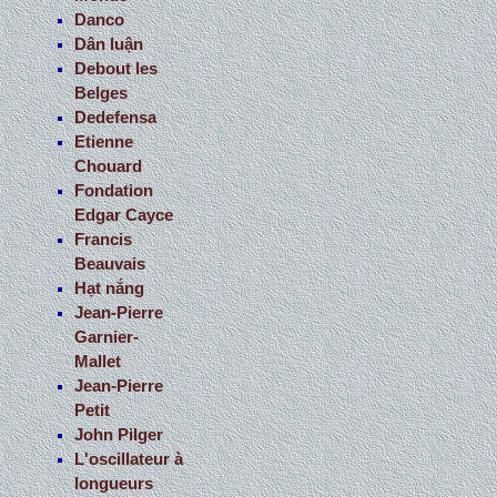
Danco
Dân luận
Debout les
Belges
Dedefensa
Etienne
Chouard
Fondation
Edgar Cayce
Francis
Beauvais
Hạt nắng
Jean-Pierre
Garnier-
Mallet
Jean-Pierre
Petit
John Pilger
L'oscillateur à
longueurs