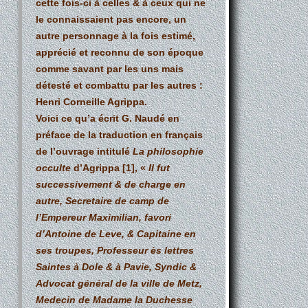
cette fois-ci à celles & à ceux qui ne
le connaissaient pas encore, un
autre personnage à la fois estimé,
apprécié et reconnu de son époque
comme savant par les uns mais
détesté et combattu par les autres :
Henri Corneille Agrippa.
Voici ce qu’a écrit G. Naudé en
préface de la traduction en français
de l’ouvrage intitulé
La philosophie
occulte
d’Agrippa
[1]
, «
Il fut
successivement & de charge en
autre, Secretaire de camp de
l’Empereur Maximilian, favori
d’Antoine de Leve, & Capitaine en
ses troupes, Professeur ès lettres
Saintes à Dole & à Pavie, Syndic &
Advocat général de la ville de Metz,
Medecin de Madame la Duchesse