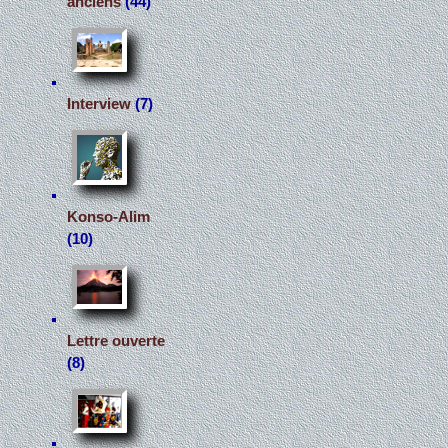
anciens
(44)
Interview
(7)
Konso-Alim
(10)
Lettre ouverte
(8)