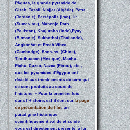
Pâques, la grande pyramide de
Gizeh, Tassili N’ajjer (Algérie), Petra
(Jordanie), Persépolis (Iran), Ur
(Sumer-Irak), Mahenjo Daro
(Pakistan), Khajuraho (Inde),Pyay
(Birmanie), Sukhothai (Thailande),
Angkor Vat et Preah Vihea
(Cambodge), Shen-hsi (Chine),
Teotihuacan (Mexique), Machu-
Pichu, Cuzco, Nazca (Pérou), etc.,
que les pyramides d’Égypte ont
résisté aux tremblements de terre qui
se sont produits au cours de
l’histoire. « Pour la première fois
dans l’Histoire, est-il écrit sur
la page
de présentation du film
, un
paradigme historique
scientifiquement valide et solide
vous est directement présenté, à lui