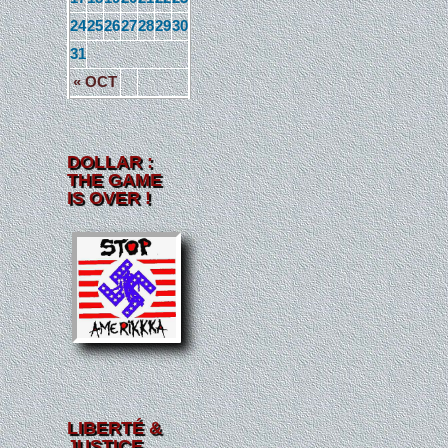
24
25
26
27
28
29
30
31
« OCT
DOLLAR :
THE GAME
IS OVER !
LIBERTÉ &
JUSTICE