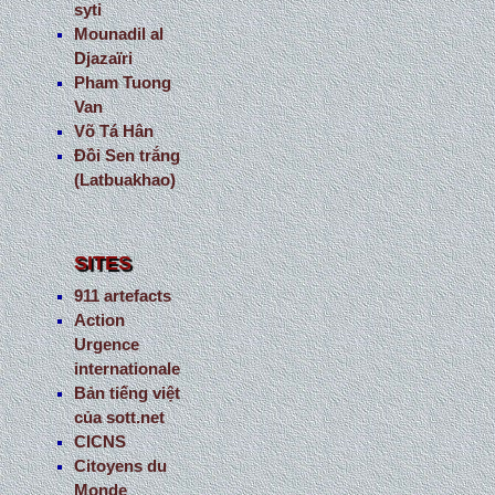
syti
Mounadil al
Djazaïri
Pham Tuong
Van
Võ Tá Hân
Đồi Sen trắng
(Latbuakhao)
SITES
911 artefacts
Action
Urgence
internationale
Bản tiếng việt
của sott.net
CICNS
Citoyens du
Monde