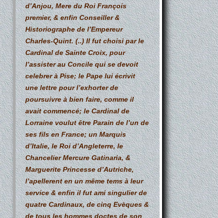
d’Anjou, Mere du Roi François
premier, & enfin Conseiller &
Historiographe de l’Empereur
Charles-Quint. (..) Il fut choisi par le
Cardinal de Sainte Croix, pour
l’assister au Concile qui se devoit
celebrer à Pise; le Pape lui écrivit
une lettre pour l’exhorter de
poursuivre à bien faire, comme il
avait commencé; le Cardinal de
Lorraine voulut être Parain de l’un de
ses fils en France; un Marquis
d’Italie, le Roi d’Angleterre, le
Chancelier Mercure Gatinaria, &
Marguerite Princesse d’Autriche,
l’apellerent en un même tems à leur
service & enfin il fut ami singulier de
quatre Cardinaux, de cinq Evèques &
de tous les hommes doctes de son