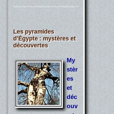
Les pyramides
d’Égypte : mystères et
découvertes
My
stèr
es
et
déc
ouv