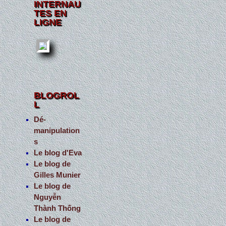
INTERNAU
TES EN
LIGNE
BLOGROL
L
Dé-
manipulation
s
Le blog d'Eva
Le blog de
Gilles Munier
Le blog de
Nguyễn
Thành Thống
Le blog de