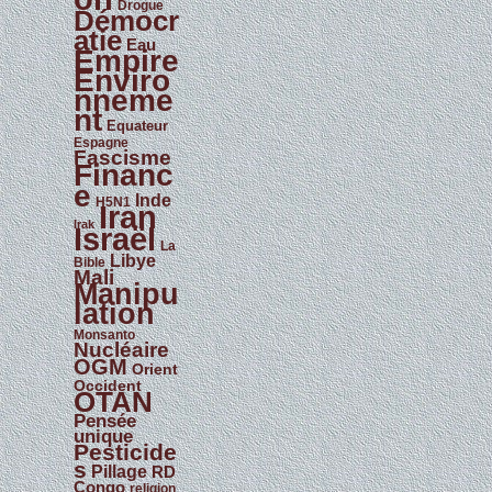
Drogue
Démocr
atie
Eau
Empire
Enviro
nneme
nt
Equateur
Espagne
Fascisme
Financ
e
Inde
H5N1
Iran
Irak
Israël
La
Libye
Bible
Mali
Manipu
lation
Monsanto
Nucléaire
OGM
Orient
Occident
OTAN
Pensée
unique
Pesticide
s
Pillage
RD
Congo
religion