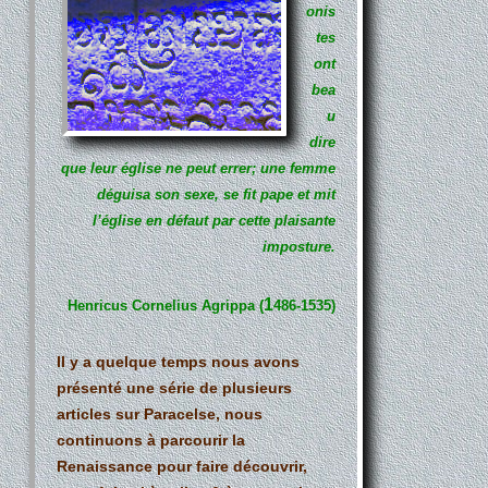
onis
tes
ont
bea
u
dire
que leur église ne peut errer; une femme
déguisa son sexe, se fit pape et mit
l’église en défaut par cette plaisante
imposture.
1
Henricus Cornelius Agrippa
(
486-1535)
Il y a quelque temps nous avons
présenté
une série de plusieurs
articles sur Paracelse
, nous
continuons à parcourir la
Renaissance pour faire découvrir,