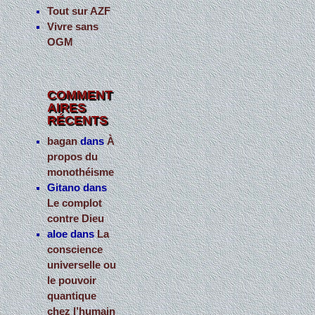
Tout sur AZF
Vivre sans
OGM
COMMENT
AIRES
RÉCENTS
bagan
dans
À
propos du
monothéisme
Gitano
dans
Le complot
contre Dieu
aloe
dans
La
conscience
universelle ou
le pouvoir
quantique
chez l’humain