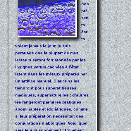
nos
pré
sen
ts
écri
ts
voient jamais le jour, je suis
persuadé que la plupart de mes
lecteurs seront fort étonnés par les
insignes vertus cachées à l’état
latent dans les métaux préparés par
un artiﬁce manuel. D’aucuns les
tiendront pour superstitieuses,
magiques, supernaturelles ; d’autres
les rangeront parmi les pratiques
abominables et idolâtriques, comme
si leur préparation nécessitait des
conjurations diaboliques. Voici quel
sera leur raisonnement : Comment