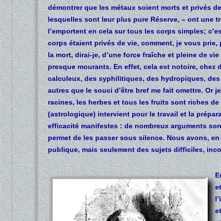
démontrer que les métaux soient morts et privés de v
lesquelles sont leur plus pure Réserve, – ont une tr
l’emportent en cela sur tous les corps simples; c’e
corps étaient privés de vie, comment, je vous prie, p
la mort, dirai-je, d’une force fraîche et pleine de
presque mourants. En effet, cela est notoire, chez 
calculeux, des syphilitiques, des hydropiques, des
autres que le souci d’être bref me fait omettre. Or j
racines, les herbes et tous les fruits sont riches d
(astrologique) intervient pour le travail et la prép
efficacité manifestes : de nombreux arguments sont
permet de les passer sous silence. Nous avons, en e
publique, mais seulement des sujets difficiles, in
E
e
l
e