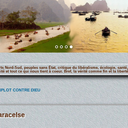
orts Nord-Sud, peuples sans État, critique du libéralisme, écologie, santé
ité et tout ce qui nous tient à coeur. Bref, la vérité comme fin et la lib
MPLOT CONTRE DIEU
aracelse