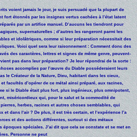
rits voient jamais le jour, je suis persuadé que la plupart de
t fort étonnés par les insignes vertus cachées à l’état latent
réparés par un artiﬁce manuel. D’aucuns les tiendront pour
agiques, supernaturelles ; d’autres les rangeront parmi les
les et idolâtriques, comme si leur préparation nécessitait des
oliques. Voici quel sera leur raisonnement : Comment donc des
avés des caractères, lettres et signes de même genre, peuvent-
rvient pas dans leur préparation? Je leur répondrai de la sorte :
choses accomplies par l’œuvre du Diable posséderaient leurs
s le Créateur de la Nature, Dieu, habitant dans les cieux,
 et facultés d’opérer de ce métal ainsi préparé, aux racines,
 si le Diable était plus fort, plus ingénieux, plus omnipotent,
t, miséricordieux qui, pour le salut et la commodité de
x, pierres, herbes, racines et autres choses semblables, qui
 et dans l‘air ? De plus, il est très certain, et l’expérience l’a
rces et des actions différentes, surtout si des métaux
s époques spéciales. J’ai dit que cela se constate et se met en
res. Personne ne peut