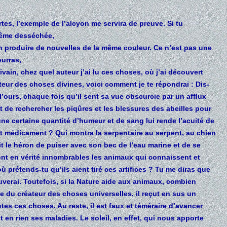
es, l’exemple de l’alcyon me servira de preuve. Si tu
 même desséchée,
 produire de nouvelles de la même couleur. Ce n’est pas une
urras,
vain, chez quel auteur j’ai lu ces choses, où j’ai découvert
pteur des choses divines, voici comment je te répondrai : Dis-
 l’ours, chaque fois qu’il sent sa vue obscurcie par un afﬂux
t de rechercher les piqûres et les blessures des abeilles pour
ne certaine quantité d’humeur et de sang lui rende l’acuité de
it médicament ? Qui montra la serpentaire au serpent, au chien
it le héron de puiser avec son bec de l’eau marine et de se
 sont en vérité innombrables les animaux qui connaissent et
ù prétends-tu qu’ils aient tiré ces artiﬁces ? Tu me diras que
rouverai. Toutefois, si la Nature aide aux animaux, combien
ge du créateur des choses universelles. il reçut en sus un
utes ces choses. Au reste, il est faux et téméraire d’avancer
en rien ses maladies. Le soleil, en effet, qui nous apporte