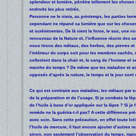
splendeur et lumière, pénètre tellement les choses
endroits les plus retirés.
Personne ne le niera, au printemps, les parties terre
cependant ne répand sa lumière que sur les chose
et suréminentes. De là vient la force, le suc, une n
renouveau de la Nature et, l’inﬂuence réunie des as
nous tirons des métaux, des herbes, des pierres et
l’intérieur du corps soit pour les membres cachés, 
collectent dans la chair et, le sang de l’homme et 
marche du temps ? De même que les maladies et acci
opposés d‘après la nature, le temps et le jour sont 
Ce qui est contraire aux maladies, les métaux par e
de la préparation et de l’usage. Si je combats la lè
de l’huile à base d’or appliquée sur la lèpre ? Si je 
remède ne la guérira-t-il pas? A cette différence pr
avec soin. Sans cette précaution, en effet toute lot
l’huile de mercure, il faut encore ajouter d’autres
sinon, non seulement l’observation du temps, mais tou