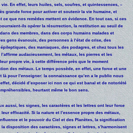
ie. En effet, leurs huiles, sels, soufres, et quintessences, –
ès grande force pour activer et soutenir la vie humaine, et
st ce que nos remèdes mettent en évidence. En tout cas, si ces
ourraient-ils opérer la résurrection, la restitution au seuil de
 vie dans des membres, dans des corps humains malades et
des gens évanouis, des personnes à l‘état de crise, des
 épileptiques, des maniaques, des podagres, et chez tous les
e l’affirme audacieusement, les métaux, les pierres et les
e leur propre vie, à cette différence près que le moment
aration des métaux. Le temps possède, en effet, une force et une
 là pour l’enseigner: la connaissance qu’en a le public nous
ffet, décidé d’exposer ici non ce qui est banal et de notoriété
compréhensibles, heurtant même le bon sens.
ux aussi, les signes, les caractères et les lettres ont leur force
t leur efficacité. Si la nature et l’essence propre des métaux,
’inﬂuence et le pouvoir du Ciel et des Planètes, la signiﬁcation
t la disposition des caractères, signes et lettres, s’harmonisent