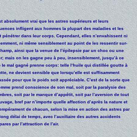
est absolument vrai que les astres supérieurs et leurs
uences inﬂigent aux hommes la plupart des maladies et les
t pénétrer dans leur corps. Cependant, elles n’envahissent ni
lemment, ni même sensiblement au point de les ressentir sur-
champ, ainsi que la venue de l’épilepsie par un choc ou une
r; mais on les gagne peu à peu, insensiblement, jusqu’à ce
 le mal gagné prenne corps: telle l‘huile qui distillée goutte à
tte, ne devient sensible que lorsqu’elle est suffisamment
ssée pour que le poids soit appréciable. C’est de la sorte que
omme prend conscience de son mal, soit par la paralysie des
bres, soit par le manque d’appétit, soit par l’aversion de tout
uvage, bref par n’importe quelle affection d’après la nature et
tempérament de chacun, selon la mise en action des astres par
long délai de temps, avec l’auxiliaire des autres accidents
pares par l’attraction de l’air.