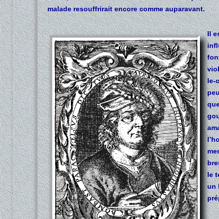
malade resouffrirait encore comme auparavant.
Il 
inﬂ
fon
vio
le-
peu
que
gou
ama
l’h
mem
bre
le 
un 
pré