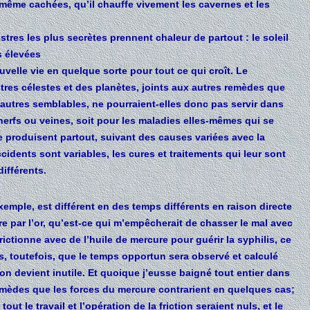
 même cachées, qu’il chauffe vivement les cavernes et les
stres les plus secrètes prennent chaleur de partout : le soleil
s élevées
ouvelle vie en quelque sorte pour tout ce qui croît. Le
tres célestes et des planètes, joints aux autres remèdes que
 autres semblables, ne pourraient-elles donc pas servir dans
nerfs ou veines, soit pour les maladies elles-mêmes qui se
se produisent partout, suivant des causes variées avec la
dents sont variables, les cures et traitements qui leur sont
différents.
xemple, est différent en des temps différents en raison directe
pre par l’or, qu’est-ce qui m’empêcherait de chasser le mal avec
frictionne avec de l’huile de mercure pour guérir la syphilis, ce
ès, toutefois, que le temps opportun sera observé et calculé
ion devient inutile. Et quoique j’eusse baigné tout entier dans
 remèdes que les forces du mercure contrarient en quelques cas;
t le travail et l’opération de la friction seraient nuls, et le