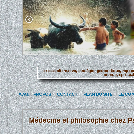
presse alternative, stratégie, géopolitique, rapp
monde, spiritual
Aller
au
AVANT-PROPOS
CONTACT
PLAN DU SITE
LE CO
contenu
principal
Médecine et philosophie chez P