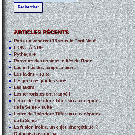
e
c
h
e
ARTICLES RÉCENTS
r
Paris un vendredi 13 sous le Pont Neuf
c
L’ONU À NUE
h
Pythagore
Parcours des anciens initiés de l’Inde
e
Les initiés des temps anciens
r
Les fakirs – suite
Les preuves par les votes
:
Les fakirs
Les terroristes ont frappé !
Lettre de Théodore Tiffereau aux députés
de la Seine – suite
Lettre de Théodore Tiffereau aux députés
de la Seine
La fusion froide, un enjeu énergétique ?
Oui mais pas que ça…