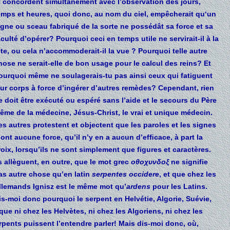
t concordent simultanément avec l’observation des jours,
emps et heures, quoi donc, au nom du ciel, empêcherait qu‘un
igne ou sceau fabriqué de la sorte ne possédât sa force et sa
aculté d’opérer? Pourquoi ceci en temps utile ne servirait-il à la
ête, ou cela n’accommoderait-il la vue ? Pourquoi telle autre
hose ne serait-elle de bon usage pour le calcul des reins? Et
ourquoi même ne soulagerais-tu pas ainsi ceux qui fatiguent
eur corps à force d’ingérer d’autres remèdes? Cependant, rien
e doit être exécuté ou espéré sans l’aide et le secours du Père
ême de la médecine, Jésus-Christ, le vrai et unique médecin.
es autres protestent et objectent que les paroles et les signes
’ont aucune force, qu’il n’y en a aucun d’efﬁcace, à part la
roix, lorsqu’ils ne sont simplement que figures et caractères.
ls allèguent, en outre, que le mot grec
οθοχυνδοξ
ne signifie
as autre chose qu’en latin
serpentes occidere
, et que chez les
llemands Ignisz est le même mot qu’
ardens
pour les Latins.
is-moi donc pourquoi le serpent en Helvétie, Algorie, Suévie,
 que ni chez les Helvètes, ni chez les Algoriens, ni chez les
erpents puissent l’entendre parler! Mais dis-moi donc, où,