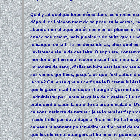
Qu’il y ait quelque force même dans les choses mort
dépouilles l’alcyon mort de sa peau, tu la verras,
abandonner chaque année ses vieilles plumes et en
année seulement, mais plusieurs de suite que tu po
remarquer ce fait. Tu me demanderas, chez quel écri
l’existence réelle de ces faits. O sophiste, contem
moi donc, je t’en serai reconnaissant, qui inspira à
immodéré de sang, d’aller en hâte vers les ruches e
ses veines gonﬂées, jusqu’à ce que l’extraction d’u
la vue? Qui enseigna au cerf que le Dictame lui éta
que le gazon était thériaque et purge ? Qui instruis
l’administrer par l’anus eu guise de clystère ? Ils
pratiquent chacun la cure de sa propre maladie. D’o
ce sont instincts de nature : je te louerai et t’app
n’aide-t-elle pas davantage à l’homme. Fait à l’ima
cerveau raisonnant pour méditer et tirer parti de to
que les éléments étrangers à l’homme ne guérissent 