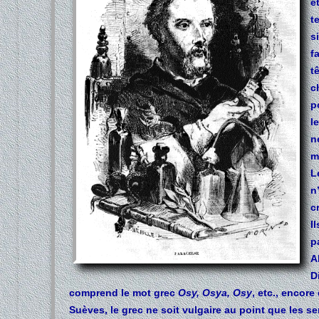
e
t
s
f
t
c
p
l
n
m
L
n
c
I
p
A
D
comprend le mot grec
Osy, Osya, Osy
, etc., encore
Suèves, le grec ne soit vulgaire au point que les s