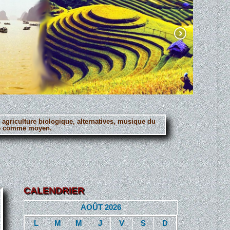
, agriculture biologique, alternatives, musique du
erté comme moyen.
CALENDRIER
AOÛT 2026
L
M
M
J
V
S
D