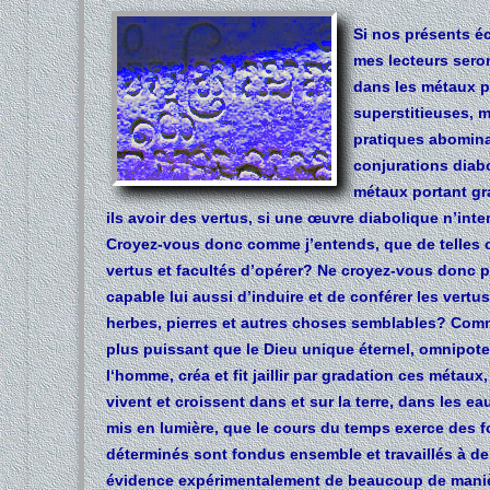
Si nos présents éc
mes lecteurs seron
dans les métaux p
superstitieuses, m
pratiques abominab
conjurations diab
métaux portant gr
ils avoir des vertus, si une œuvre diabolique n’inte
Croyez-vous donc comme j’entends, que de telles 
vertus et facultés d’opérer? Ne croyez-vous donc pa
capable lui aussi d’induire et de conférer les vertus
herbes, pierres et autres choses semblables?
Comme
plus puissant que le Dieu unique éternel, omnipoten
l‘homme, créa et fit jaillir par gradation ces métau
vivent et croissent dans et sur la terre, dans les eaux
mis en lumière, que le cours du temps exerce des fo
déterminés sont fondus ensemble et travaillés à de
évidence expérimentalement de beaucoup de maniè