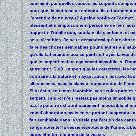
comment, par quelles causes les serpents compren
pour que, le mot à peine entendu, ils retournent au
l’entendre de nouveau? A peine ont-ils ouï ce mot, n
blessent et n’empoisonnent personne de leur morsu
frappe t-il l’oreille que, soudain, ils s’enfuient et 
cela; c’est bien. Je ne te demanderai qu’une chose :
faire des choses semblables pour d’autres animaux? 
qu’elle fait craindre aux serpents effrayés la vue de
que le serpent restera également immobile, si l’hom
autre bruit. D’où il appert que les caractères, les
contraire à la nature et n’ayant aucun lien avec la 
elles-mêmes, mais la clameur concurrente de l’homm
Si tu écris, en temps favorable, ces seules paroles
serpent, celui-ci n’en restera pas moins immobile qu
pas le paraître extraordinairement impossible et i
voie d’absorption, mais en se portant suspendue a
fait semblable dans la vessie par l’action des canth
sanguinolente; la vessie réceptacle de l‘urine, a b
corps être fort éloignée de la vessie.