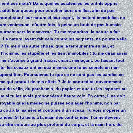
nent ces mots? Dans quelles académies les ont-ils appris
ssitôt leur queue pour boucher leurs oreilles, afin de pas
onobstant leur nature et leur esprit, ils restent immobiles, ne
re venimeuse; d’autre fois, à peine un bruit de pas humain
retournent vers leur caverne. Tu me répondras: la nature a fait
 La nature, ayant fait cela contre les serpents, ne pourrait-elle
Tu me diras autre chose, que la terreur entre en jeu, et
 l’homme, les stupéfie et les tient immobiles ; tu me diras aussi
me s’avance à grand fracas, criant, menaçant, ou faisant tout
 mots, les sceaux ont en eux-mêmes une force secrète en rien
superstition. Poursuivras-tu que ce ne sont pas les paroles en
e qui produit de tels effets ? Je te contredirai ouvertement.
 sur du vélin, du parchemin, du papier, et que tu les imposes au
e si tu les avais prononcées à haute voix. En outre, il ne doit
ncroyable que la médecine puisse soulager l’homme, non par
u cou à la manière et coutume d’un sceau. Tu vois s’opérer un
arides. Si tu tiens à la main des cantharides, l’urine devient
eau être enfouie au plus profond du corps, et la main hors du