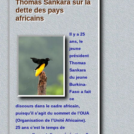
Thomas Sankara sur la
dette des pays
africains
Il y a 25
ans, le
jeune
président
Thomas
Sankara
du jeune
Burkina-
Faso a fait
ce
discours dans le cadre africain,
puisqu’il s’agit du sommet de l’OUA
(Organisation de l’Unité Africaine).
25 ans c’est le temps de