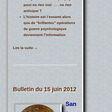
pour ne rien voir . . . ne rien
anticiper ?
L’histoire est l’ennemi alors
que de “brillantes” opérations
de guerre psychologique
deviennent l’information
Lire la suite
→
Bulletin du 15 juin 2012
San