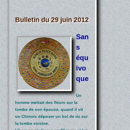
Bulletin du 29 juin 2012
San
s
équ
ivo
que
Un
homme mettait des fleurs sur la
tombe de son épouse, quand il vit
un Chinois déposer un bol de riz sur
la tombe voisine.