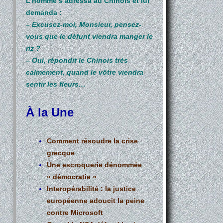
L’homme s’adressa au Chinois et lui
demanda :
–
Excusez-moi, Monsieur, pensez-
vous que le défunt viendra manger le
riz ?
–
Oui, répondit le Chinois très
calmement, quand le vôtre viendra
sentir les fleurs…
À la Une
Comment résoudre la crise
grecque
Une escroquerie dénommée
« démocratie »
Interopérabilité : la justice
européenne adoucit la peine
contre Microsoft