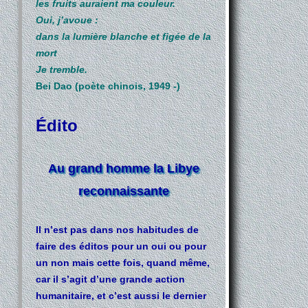
les fruits auraient ma couleur.
Oui, j’avoue :
dans la lumière blanche et figée de la
mort
Je tremble.
Bei Dao (poète chinois, 1949 -)
Édito
Au grand homme la Libye
reconnaissante
Il n’est pas dans nos habitudes de
faire des éditos pour un oui ou pour
un non mais cette fois, quand même,
car il s’agit d’une grande action
humanitaire, et c’est aussi le dernier