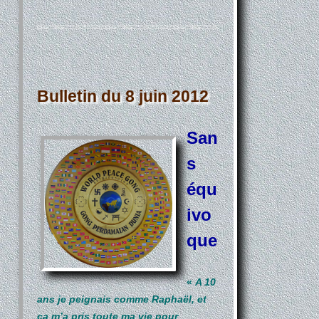
Bulletin du 8 juin 2012
San
s
équ
ivo
que
«
A 10
ans je peignais comme Raphaël, et
ça m’a pris toute ma vie pour