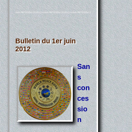
Bulletin du 1er juin
2012
San
s
con
ces
sio
n