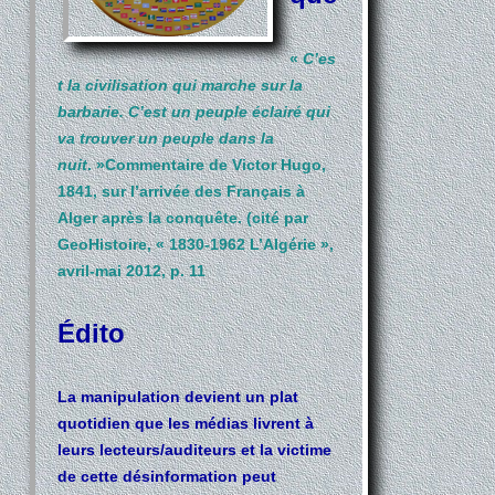
«
C’es
t la civilisation qui marche sur la
barbarie. C’est un peuple éclairé qui
va trouver un peuple dans la
nuit
. »Commentaire de Victor Hugo,
1841, sur l’arrivée des Français à
Alger après la conquête. (cité par
GeoHistoire, « 1830-1962 L’Algérie »,
avril-mai 2012, p. 11
Édito
La manipulation devient un plat
quotidien que les médias livrent à
leurs lecteurs/auditeurs et la victime
de cette désinformation peut