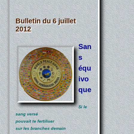
Bulletin du 6 juillet
2012
San
s
équ
ivo
que
Si le
sang versé
pouvait te fertiliser
sur les branches demain