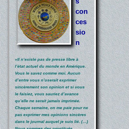
s
con
ces
sio
n
«Il n’existe pas de presse libre à
l’état actuel du monde en Amérique.
Vous le savez comme moi. Aucun
d’entre vous n’oserait exprimer
sincèrement son opinion et si vous
le faisiez, vous sauriez d’avance
qu’elle ne serait jamais imprimée.
Chaque semaine, on me paie pour ne
pas exprimer mes opinions sincères
dans le journal auquel je suis lié. (…)
Nous sommes des prostitués