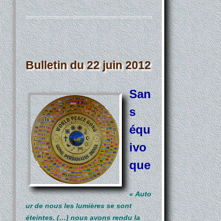
Bulletin du 22 juin 2012
San
s
équ
ivo
que
« Auto
ur de nous les lumières se sont
éteintes. (…) nous avons rendu la