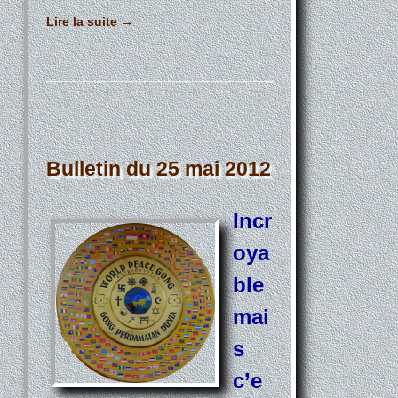
Lire la suite
→
Bulletin du 25 mai 2012
Incr
oya
ble
mai
s
c’e