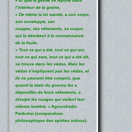
« Et que le germe se repose dans
l’intérieur de la graine,
« De même la loi sacrée, a son corps,
son enveloppe, ses
nuages, ses vêtements, sa coque,
qui la dérobent à la connaissance
de la foule.
« Tout ce qui a été, tout ce qui est,
tout ce qui sera, tout ce qui a été dit,
se trouve dans les védas. Mais les
védas n’expliquent pas les védas, et
ils ne peuvent être compris, que
quand la main du gourou les a
dépouillés de leurs vêtements, a
dissipé les nuages qui voilent leur
céleste lumière. »
Agrouchada-
Parikchai
(compendium
philosophique des spirites indous).