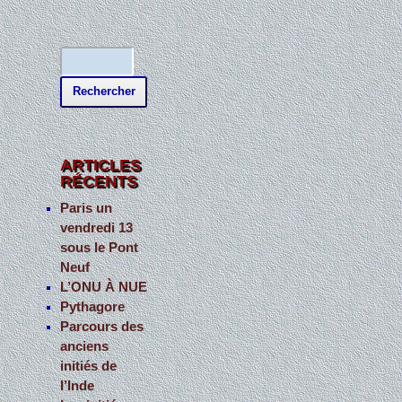
R
e
c
h
e
ARTICLES
RÉCENTS
r
c
Paris un
vendredi 13
h
sous le Pont
e
Neuf
r
L’ONU À NUE
Pythagore
:
Parcours des
anciens
initiés de
l’Inde