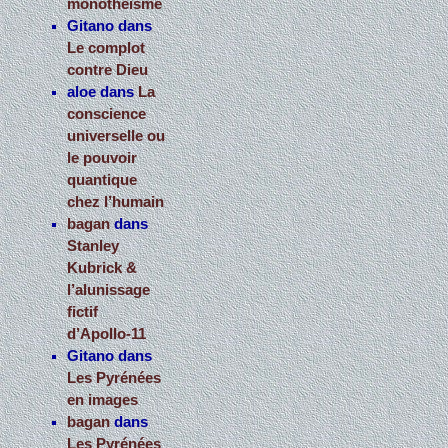
monothéisme
Gitano
dans
Le complot
contre Dieu
aloe
dans
La
conscience
universelle ou
le pouvoir
quantique
chez l’humain
bagan
dans
Stanley
Kubrick &
l’alunissage
fictif
d’Apollo-11
Gitano
dans
Les Pyrénées
en images
bagan
dans
Les Pyrénées