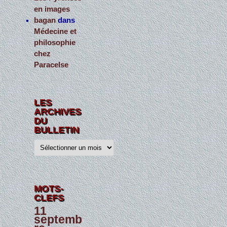
en images
bagan
dans
Médecine et
philosophie
chez
Paracelse
LES
ARCHIVES
DU
BULLETIN
L
e
s
a
r
c
h
MOTS-
i
CLEFS
v
e
11
s
septemb
d