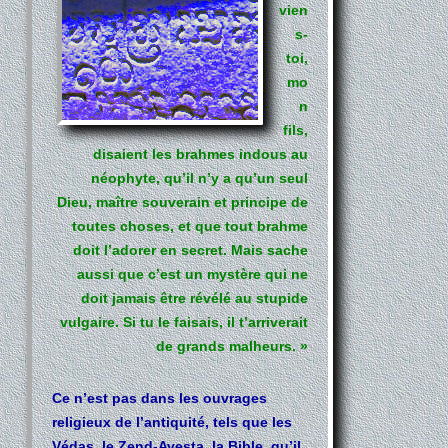
vien
s-
toi,
mo
n
fils,
disaient les brahmes indous au
néophyte, qu’il n’y a qu’un seul
Dieu, maître souverain et principe de
toutes choses, et que tout brahme
doit l’adorer en secret. Mais sache
aussi que c’est un mystère qui ne
doit jamais être révélé au stupide
vulgaire. Si tu le faisais, il t’arriverait
de grands malheurs. »
Ce n’est pas dans les ouvrages
religieux de l’antiquité, tels que les
Védas, le Zend-Avesta, la Bible, qu’il