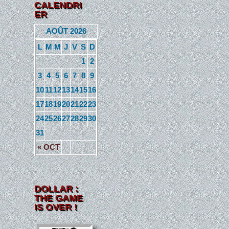
CALENDRI
ER
AOÛT 2026
L
M
M
J
V
S
D
1
2
3
4
5
6
7
8
9
10
11
12
13
14
15
16
17
18
19
20
21
22
23
24
25
26
27
28
29
30
31
« OCT
DOLLAR :
THE GAME
IS OVER !