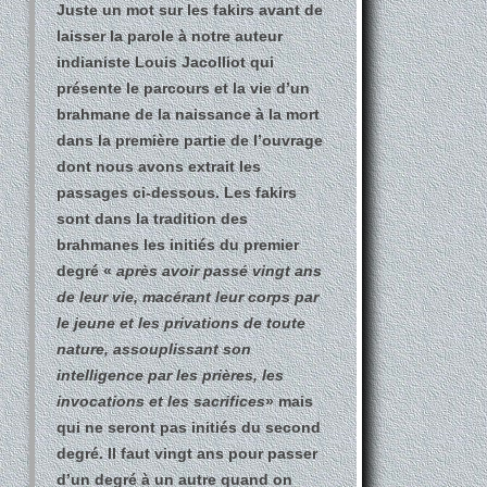
Juste un mot sur les fakirs avant de
laisser la parole à notre auteur
indianiste Louis Jacolliot qui
présente le parcours et la vie d’un
brahmane de la naissance à la mort
dans la première partie de l’ouvrage
dont nous avons extrait les
passages ci-dessous. Les fakirs
sont dans la tradition des
brahmanes les initiés du premier
degré «
après avoir passé vingt ans
de leur vie, macérant leur corps par
le jeune et les privations de toute
nature, assouplissant son
intelligence par les prières, les
invocations et les sacrifices
» mais
qui ne seront pas initiés du second
degré. Il faut vingt ans pour passer
d’un degré à un autre quand on