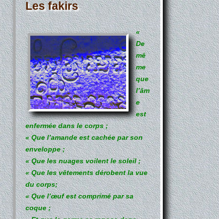
Les fakirs
«
De
mê
me
que
l’âm
e
est
enfermée dans le corps ;
« Que l’amande est cachée par son
enveloppe ;
« Que les nuages voilent le soleil ;
« Que les vêtements dérobent la vue
du corps;
« Que l’œuf est comprimé par sa
coque ;