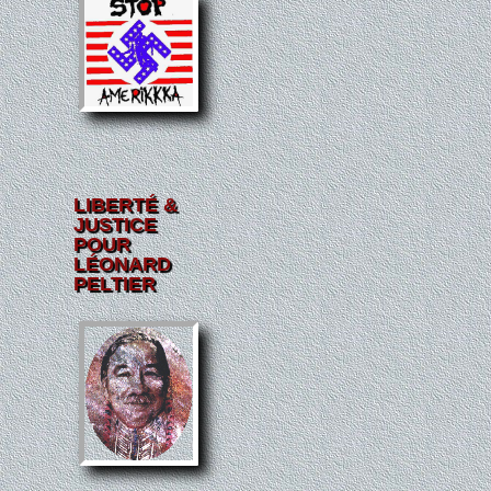
LIBERTÉ &
JUSTICE
POUR
LÉONARD
PELTIER