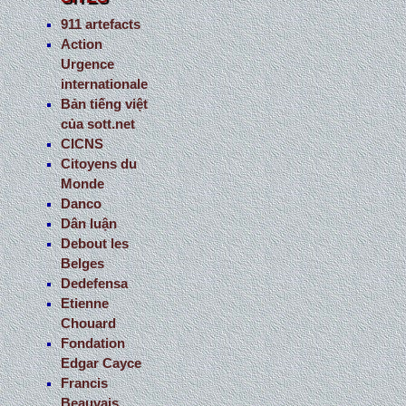
911 artefacts
Action
Urgence
internationale
Bản tiếng việt
của sott.net
CICNS
Citoyens du
Monde
Danco
Dân luận
Debout les
Belges
Dedefensa
Etienne
Chouard
Fondation
Edgar Cayce
Francis
Beauvais