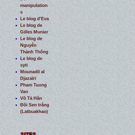
manipulation
s
Le blog d'Eva
Le blog de
Gilles Munier
Le blog de
Nguyễn
Thành Thống
Le blog de
syti
Mounadil al
Djazaïri
Pham Tuong
Van
Võ Tá Hân
Đồi Sen trắng
(Latbuakhao)
SITES