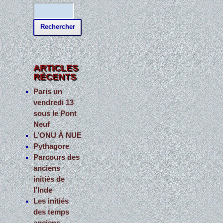
R
e
c
h
e
ARTICLES
RÉCENTS
r
c
Paris un
vendredi 13
h
sous le Pont
e
Neuf
r
L’ONU À NUE
Pythagore
:
Parcours des
anciens
initiés de
l’Inde
Les initiés
des temps