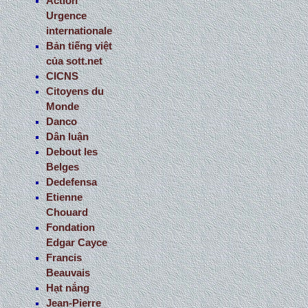
Action
Urgence
internationale
Bản tiếng việt
của sott.net
CICNS
Citoyens du
Monde
Danco
Dân luận
Debout les
Belges
Dedefensa
Etienne
Chouard
Fondation
Edgar Cayce
Francis
Beauvais
Hạt nắng
Jean-Pierre