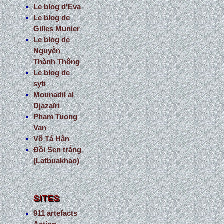
Le blog d'Eva
Le blog de
Gilles Munier
Le blog de
Nguyễn
Thành Thống
Le blog de
syti
Mounadil al
Djazaïri
Pham Tuong
Van
Võ Tá Hân
Đồi Sen trắng
(Latbuakhao)
SITES
911 artefacts