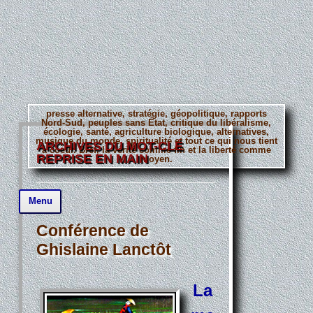
presse alternative, stratégie, géopolitique, rapports
Nord-Sud, peuples sans État, critique du libéralisme,
écologie, santé, agriculture biologique, alternatives,
musique du monde, spiritualité et tout ce qui nous tient
ARCHIVES DU MOT-CLÉ
à coeur. Bref, la vérité comme fin et la liberté comme
REPRISE EN MAIN
moyen.
Aller
Menu
au
contenu
principal
Conférence de
Ghislaine Lanctôt
La