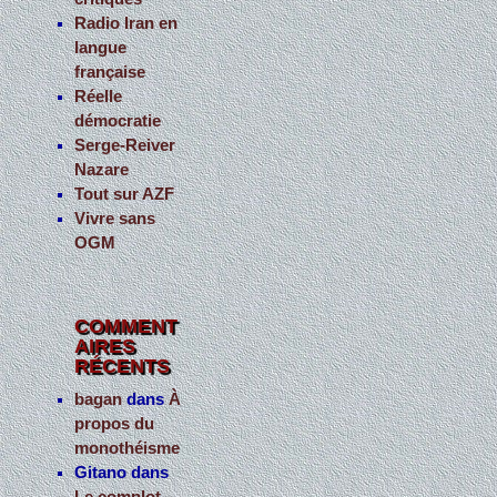
Radio Iran en
langue
française
Réelle
démocratie
Serge-Reiver
Nazare
Tout sur AZF
Vivre sans
OGM
COMMENT
AIRES
RÉCENTS
bagan
dans
À
propos du
monothéisme
Gitano
dans