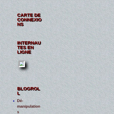
CARTE DE
CONNEXIO
NS
INTERNAU
TES EN
LIGNE
BLOGROL
L
Dé-
manipulation
s