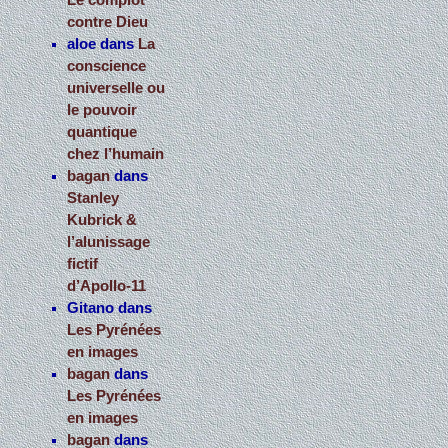
Le complot
contre Dieu
aloe
dans
La
conscience
universelle ou
le pouvoir
quantique
chez l’humain
bagan
dans
Stanley
Kubrick &
l’alunissage
fictif
d’Apollo-11
Gitano
dans
Les Pyrénées
en images
bagan
dans
Les Pyrénées
en images
bagan
dans