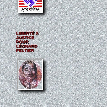
LIBERTÉ &
JUSTICE
POUR
LÉONARD
PELTIER