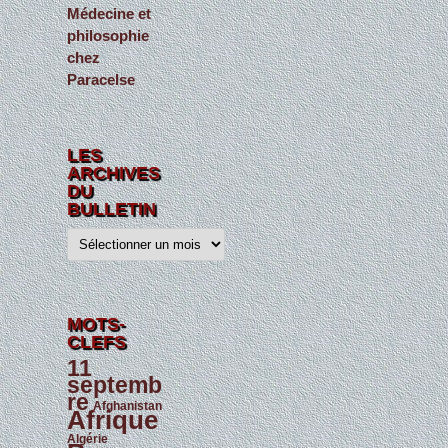
Médecine et
philosophie
chez
Paracelse
LES
ARCHIVES
DU
BULLETIN
L
e
s
a
r
c
h
MOTS-
i
CLEFS
v
e
11
s
septemb
d
re
u
Afghanistan
Afrique
B
u
Algérie
l