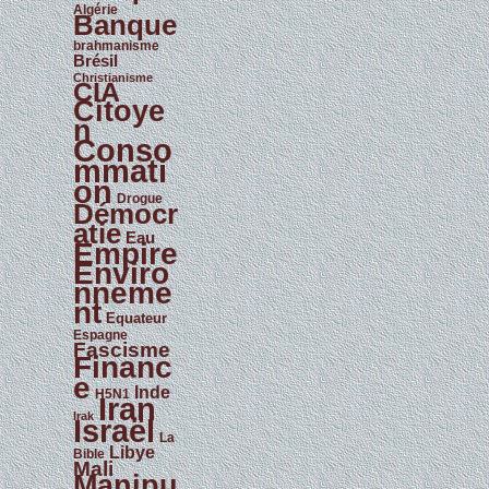
u
Algérie
l
Banque
l
e
brahmanisme
Brésil
t
i
Christianisme
CIA
n
Citoye
n
Conso
mmati
on
Drogue
Démocr
atie
Eau
Empire
Enviro
nneme
nt
Equateur
Espagne
Fascisme
Financ
e
Inde
H5N1
Iran
Irak
Israël
La
Libye
Bible
Mali
Manipu