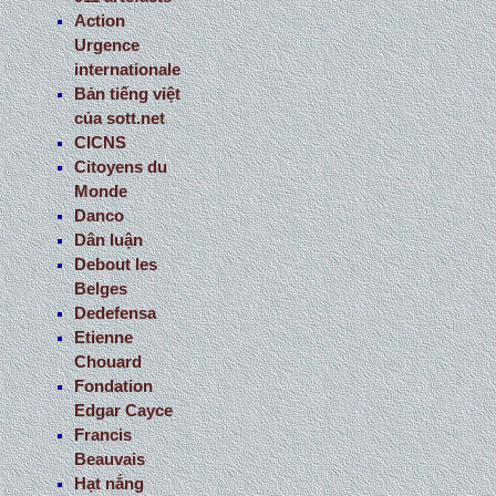
Action
Urgence
internationale
Bản tiếng việt
của sott.net
CICNS
Citoyens du
Monde
Danco
Dân luận
Debout les
Belges
Dedefensa
Etienne
Chouard
Fondation
Edgar Cayce
Francis
Beauvais
Hạt nắng