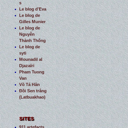
s
Le blog d'Eva
Le blog de
Gilles Munier
Le blog de
Nguyễn
Thành Thống
Le blog de
syti
Mounadil al
Djazaïri
Pham Tuong
Van
Võ Tá Hân
Đồi Sen trắng
(Latbuakhao)
SITES
911 artefacts