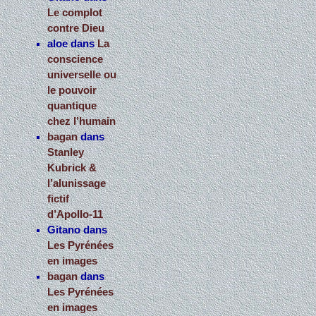
Le complot
contre Dieu
aloe
dans
La
conscience
universelle ou
le pouvoir
quantique
chez l’humain
bagan
dans
Stanley
Kubrick &
l’alunissage
fictif
d’Apollo-11
Gitano
dans
Les Pyrénées
en images
bagan
dans
Les Pyrénées
en images