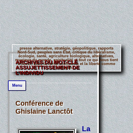
presse alternative, stratégie, géopolitique, rapports
Nord-Sud, peuples sans État, critique du libéralisme,
écologie, santé, agriculture biologique, alternatives,
musique du monde, spiritualité et tout ce qui nous tient
ARCHIVES DU MOT-CLÉ
à coeur. Bref, la vérité comme fin et la liberté comme
ASSUJETTISSEMENT DE
moyen.
L’INDIVIDU
Aller
Menu
au
contenu
principal
Conférence de
Ghislaine Lanctôt
La