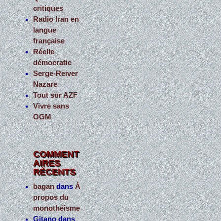
critiques
Radio Iran en
langue
française
Réelle
démocratie
Serge-Reiver
Nazare
Tout sur AZF
Vivre sans
OGM
COMMENT
AIRES
RÉCENTS
bagan
dans
À
propos du
monothéisme
Gitano
dans