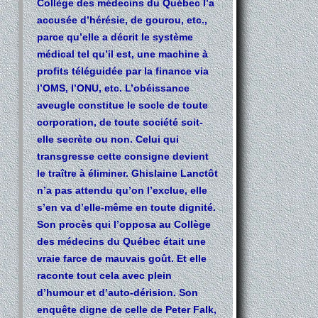
Collège des médecins du Québec l’a
accusée d’hérésie, de gourou, etc.,
parce qu’elle a décrit le système
médical tel qu’il est, une machine à
profits téléguidée par la finance via
l’OMS, l’ONU, etc. L’obéissance
aveugle constitue le socle de toute
corporation, de toute société soit-
elle secrète ou non. Celui qui
transgresse cette consigne devient
le traître à éliminer. Ghislaine Lanctôt
n’a pas attendu qu’on l’exclue, elle
s’en va d’elle-même en toute dignité.
Son procès qui l’opposa au Collège
des médecins du Québec était une
vraie farce de mauvais goût. Et elle
raconte tout cela avec plein
d’humour et d’auto-dérision. Son
enquête digne de celle de Peter Falk,