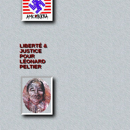
LIBERTÉ &
JUSTICE
POUR
LÉONARD
PELTIER