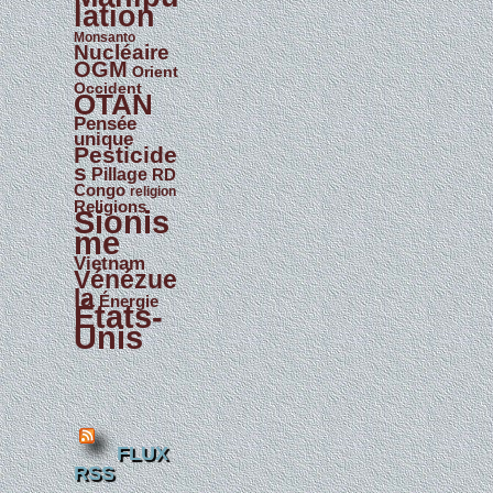
lation
Monsanto
Nucléaire
OGM
Orient
Occident
OTAN
Pensée
unique
Pesticide
s
Pillage
RD
Congo
religion
Religions
Sionis
me
Vietnam
Vénézue
la
Énergie
États-
Unis
FLUX
RSS