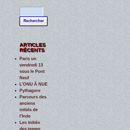
R
e
c
h
e
ARTICLES
RÉCENTS
r
c
Paris un
vendredi 13
h
sous le Pont
e
Neuf
r
L’ONU À NUE
Pythagore
:
Parcours des
anciens
initiés de
l’Inde
Les initiés
des temps