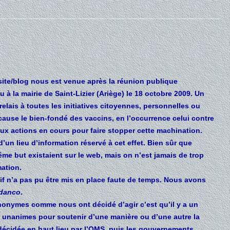
 site/blog nous est venue après la réunion publique
u à la mairie de Saint-Lizier (Ariège) le 18 octobre 2009. Un
 relais à toutes les initiatives citoyennes, personnelles ou
cause le bien-fondé des vaccins, en l’occurrence celui contre
aux actions en cours pour faire stopper cette machination.
un lieu d’information réservé à cet effet. Bien sûr que
ême but existaient sur le web, mais on n’est jamais de trop
mation.
tif n’a pas pu être mis en place faute de temps. Nous avons
danco
.
nymes comme nous ont décidé d’agir c’est qu’il y a un
nt unanimes pour soutenir d’une manière ou d’une autre la
écidée en haut lieu par l’OMS, puis les gouvernements.