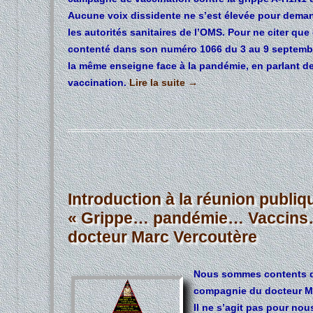
Aucune voix dissidente ne s’est élevée pour deman
les autorités sanitaires de l’OMS. Pour ne citer qu
contenté dans son numéro 1066 du 3 au 9 septembre
la même enseigne face à la pandémie, en parlant d
vaccination.
Lire la suite
→
Introduction à la réunion publiq
« Grippe… pandémie… Vaccins… V
docteur Marc Vercoutère
Nous sommes contents d’
compagnie du docteur Ma
Il ne s’agit pas pour nou