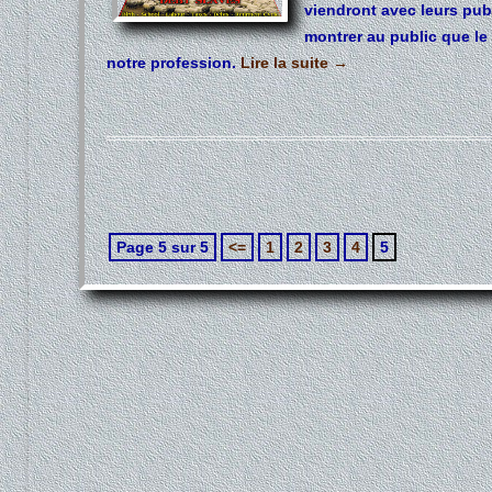
viendront avec leurs pub
montrer au public que le 
notre profession.
Lire la suite
→
Navigation
Page 5 sur 5
<=
1
2
3
4
5
des
articles