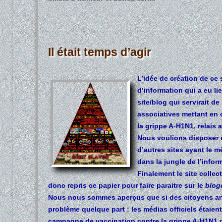
Il était temps d’agir
L’idée de création de ce
d’information qui a eu lie
site/blog qui servirait de
associatives mettant en 
la grippe A-H1N1, relais 
Nous voulions disposer d’
d’autres sites ayant le m
dans la jungle de l’infor
Finalement le site collec
donc repris ce papier pour faire paraitre sur le
blog
Nous nous sommes aperçus que si des citoyens ano
problème quelque part : les médias officiels étaie
campagne de vaccination contre la grippe A-H1N1 d