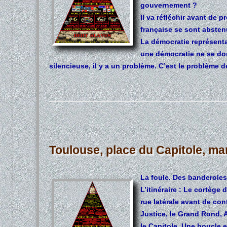
gouvernement ?
Il va réfléchir avant de 
française se sont absten
La démocratie représentat
une démocratie ne se don
silencieuse, il y a un problème. C’est le problème de
Toulouse, place du Capitole, mar
La foule. Des banderole
L’itinéraire : Le cortège
rue latérale avant de con
Justice, le Grand Rond, A
le Capitole. Une boucle 