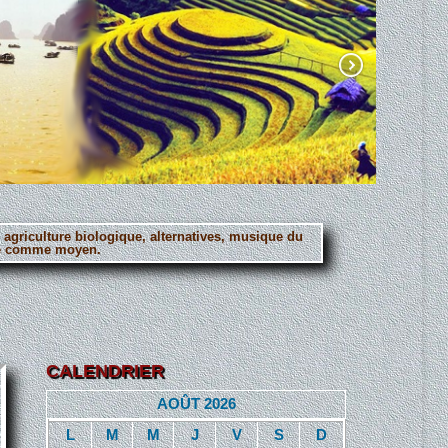
, agriculture biologique, alternatives, musique du
erté comme moyen.
CALENDRIER
AOÛT 2026
L
M
M
J
V
S
D