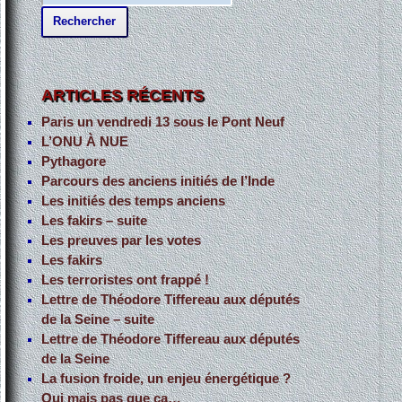
e
c
h
e
ARTICLES RÉCENTS
r
Paris un vendredi 13 sous le Pont Neuf
c
L’ONU À NUE
h
Pythagore
Parcours des anciens initiés de l’Inde
e
Les initiés des temps anciens
r
Les fakirs – suite
Les preuves par les votes
:
Les fakirs
Les terroristes ont frappé !
Lettre de Théodore Tiffereau aux députés
de la Seine – suite
Lettre de Théodore Tiffereau aux députés
de la Seine
La fusion froide, un enjeu énergétique ?
Oui mais pas que ça…