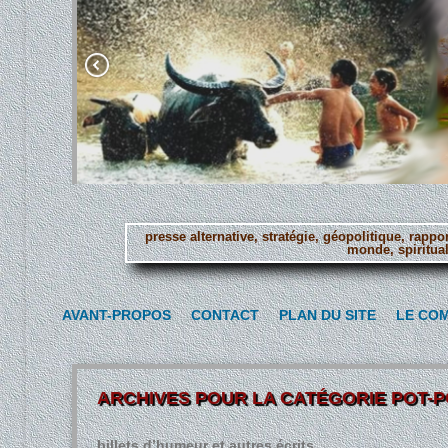
presse alternative, stratégie, géopolitique, rapp
monde, spiritual
Aller
au
AVANT-PROPOS
CONTACT
PLAN DU SITE
LE CO
contenu
principal
ARCHIVES POUR LA CATÉGORIE
POT-P
billets d’humeur et autres écrits