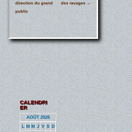
des
direction du grand
des ravages
→
articles
public
CALENDRI
ER
AOÛT 2026
L
M
M
J
V
S
D