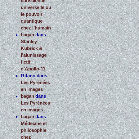
conscience
universelle ou
le pouvoir
quantique
chez l’humain
bagan
dans
Stanley
Kubrick &
l’alunissage
fictif
d’Apollo-11
Gitano
dans
Les Pyrénées
en images
bagan
dans
Les Pyrénées
en images
bagan
dans
Médecine et
philosophie
chez