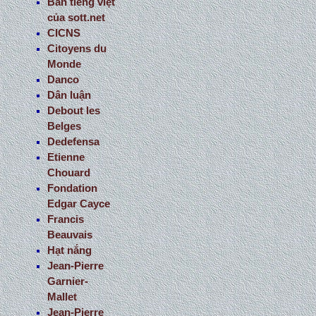
Bản tiếng việt
của sott.net
CICNS
Citoyens du
Monde
Danco
Dân luận
Debout les
Belges
Dedefensa
Etienne
Chouard
Fondation
Edgar Cayce
Francis
Beauvais
Hạt nắng
Jean-Pierre
Garnier-
Mallet
Jean-Pierre