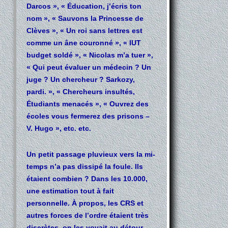
Darcos », « Éducation, j’écris ton
nom », « Sauvons la Princesse de
Clèves », « Un roi sans lettres est
comme un âne couronné », « IUT
budget soldé », « Nicolas m’a tuer »,
« Qui peut évaluer un médecin ? Un
juge ? Un chercheur ? Sarkozy,
pardi. », « Chercheurs insultés,
Étudiants menacés », « Ouvrez des
écoles vous fermerez des prisons –
V. Hugo », etc. etc.
Un petit passage pluvieux vers la mi-
temps n’a pas dissipé la foule. Ils
étaient combien ? Dans les 10.000,
une estimation tout à fait
personnelle. À propos, les CRS et
autres forces de l’ordre étaient très
discrètes, on les voyait au détour