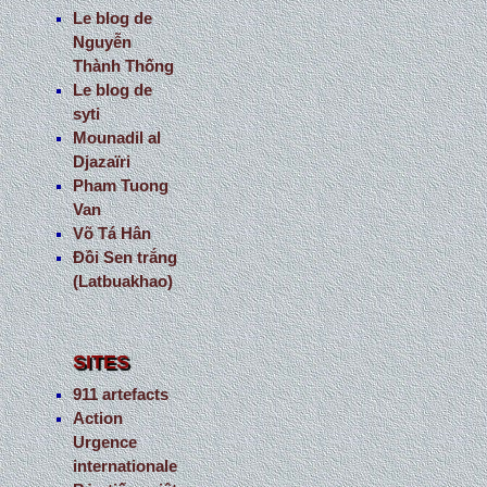
Le blog de
Nguyễn
Thành Thống
Le blog de
syti
Mounadil al
Djazaïri
Pham Tuong
Van
Võ Tá Hân
Đồi Sen trắng
(Latbuakhao)
SITES
911 artefacts
Action
Urgence
internationale