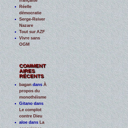
française
Réelle
démocratie
Serge-Reiver
Nazare
Tout sur AZF
Vivre sans
OGM
COMMENT
AIRES
RÉCENTS
bagan
dans
À
propos du
monothéisme
Gitano
dans
Le complot
contre Dieu
aloe
dans
La