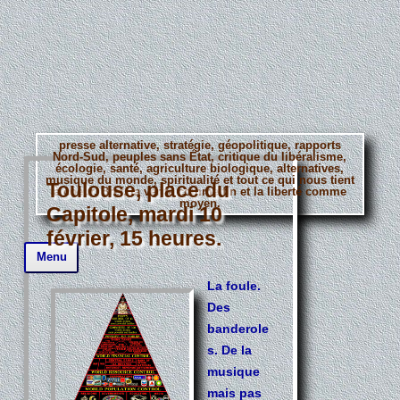
presse alternative, stratégie, géopolitique, rapports
Nord-Sud, peuples sans État, critique du libéralisme,
écologie, santé, agriculture biologique, alternatives,
musique du monde, spiritualité et tout ce qui nous tient
Toulouse, place du
à coeur. Bref, la vérité comme fin et la liberté comme
moyen.
Capitole, mardi 10
février, 15 heures.
Aller
Menu
au
contenu
principal
La foule.
Des
banderole
s. De la
musique
mais pas