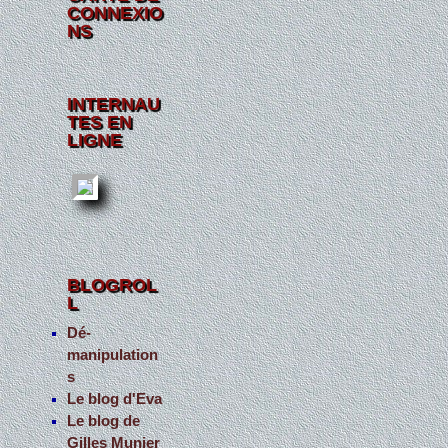
CONNEXIO
NS
INTERNAU
TES EN
LIGNE
BLOGROL
L
Dé-
manipulation
s
Le blog d'Eva
Le blog de
Gilles Munier