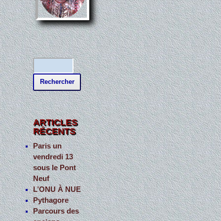
R
e
c
h
e
ARTICLES
RÉCENTS
r
c
Paris un
vendredi 13
h
sous le Pont
e
Neuf
r
L’ONU À NUE
Pythagore
:
Parcours des