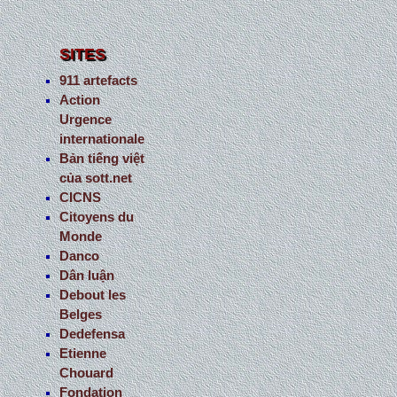
SITES
911 artefacts
Action
Urgence
internationale
Bản tiếng việt
của sott.net
CICNS
Citoyens du
Monde
Danco
Dân luận
Debout les
Belges
Dedefensa
Etienne
Chouard
Fondation