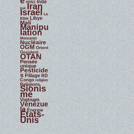
e
Inde
H5N1
Iran
Irak
Israël
La
Libye
Bible
Mali
Manipu
lation
Monsanto
Nucléaire
OGM
Orient
Occident
OTAN
Pensée
unique
Pesticide
s
Pillage
RD
Congo
religion
Religions
Sionis
me
Vietnam
Vénézue
la
Énergie
États-
Unis