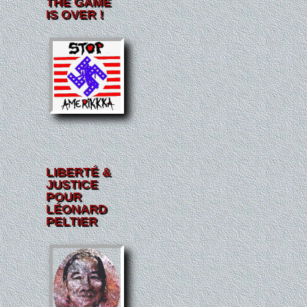
THE GAME
IS OVER !
LIBERTÉ &
JUSTICE
POUR
LÉONARD
PELTIER