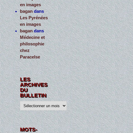
en images
bagan
dans
Les Pyrénées
en images
bagan
dans
Médecine et
philosophie
chez
Paracelse
LES
ARCHIVES
DU
BULLETIN
L
e
s
a
r
c
h
MOTS-
i