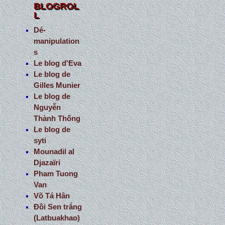
BLOGROL
L
Dé-
manipulation
s
Le blog d'Eva
Le blog de
Gilles Munier
Le blog de
Nguyễn
Thành Thống
Le blog de
syti
Mounadil al
Djazaïri
Pham Tuong
Van
Võ Tá Hân
Đồi Sen trắng
(Latbuakhao)