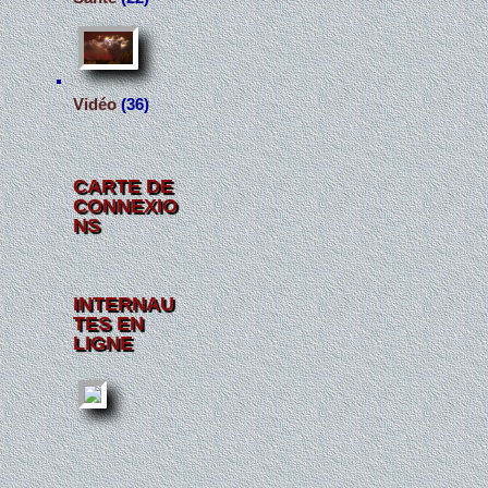
Vidéo
(36)
CARTE DE
CONNEXIO
NS
INTERNAU
TES EN
LIGNE