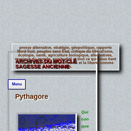
presse alternative, stratégie, géopolitique, rapports
Nord-Sud, peuples sans État, critique du libéralisme,
écologie, santé, agriculture biologique, alternatives,
musique du monde, spiritualité et tout ce qui nous tient
ARCHIVES DU MOT-CLÉ
à coeur. Bref, la vérité comme fin et la liberté comme
SAGESSE ANCIENNE
moyen.
Aller
Menu
au
contenu
principal
Pythagore
Qui
con
que