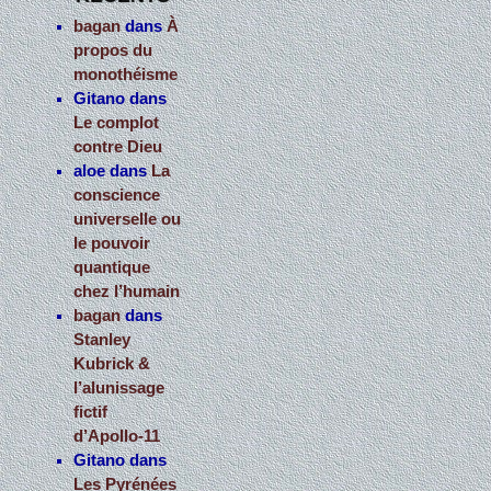
bagan
dans
À
propos du
monothéisme
Gitano
dans
Le complot
contre Dieu
aloe
dans
La
conscience
universelle ou
le pouvoir
quantique
chez l’humain
bagan
dans
Stanley
Kubrick &
l’alunissage
fictif
d’Apollo-11
Gitano
dans
Les Pyrénées