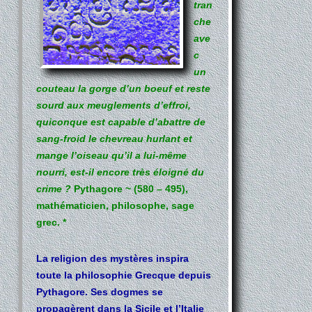
tran
che
ave
c
un
couteau la gorge d’un boeuf et reste
sourd aux meuglements d’effroi,
quiconque est capable d’abattre de
sang-froid le chevreau hurlant et
mange l’oiseau qu’il a lui-même
nourri, est-il encore très éloigné du
crime ?
Pythagore ~ (580 – 495),
mathématicien, philosophe, sage
grec. *
La religion des mystères inspira
toute la philosophie Grecque depuis
Pythagore. Ses dogmes se
propagèrent dans la Sicile et l’Italie