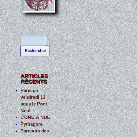
R
e
c
h
e
ARTICLES
RÉCENTS
r
c
Paris un
vendredi 13
h
sous le Pont
e
Neuf
r
L’ONU À NUE
Pythagore
:
Parcours des