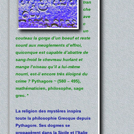
tran
che
ave
c
un
couteau la gorge d’un boeuf et reste
sourd aux meuglements d’effroi,
quiconque est capable d’abattre de
sang-froid le chevreau hurlant et
mange l’oiseau qu’il a lui-même
nourri, est-il encore très éloigné du
crime ?
Pythagore ~ (580 – 495),
mathématicien, philosophe, sage
grec. *
La religion des mystères inspira
toute la philosophie Grecque depuis
Pythagore. Ses dogmes se
propagèrent dans la Sicile et l’Italie