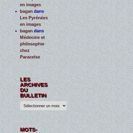
en images
bagan
dans
Les Pyrénées
en images
bagan
dans
Médecine et
philosophie
chez
Paracelse
LES
ARCHIVES
DU
BULLETIN
L
e
s
a
r
c
h
MOTS-
i