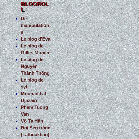
BLOGROL
L
Dé-
manipulation
s
Le blog d'Eva
Le blog de
Gilles Munier
Le blog de
Nguyễn
Thành Thống
Le blog de
syti
Mounadil al
Djazaïri
Pham Tuong
Van
Võ Tá Hân
Đồi Sen trắng
(Latbuakhao)