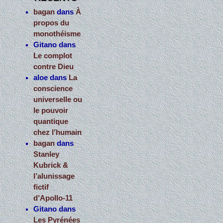
bagan
dans
À
propos du
monothéisme
Gitano
dans
Le complot
contre Dieu
aloe
dans
La
conscience
universelle ou
le pouvoir
quantique
chez l’humain
bagan
dans
Stanley
Kubrick &
l’alunissage
fictif
d’Apollo-11
Gitano
dans
Les Pyrénées