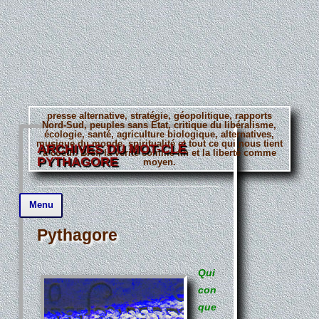
presse alternative, stratégie, géopolitique, rapports
Nord-Sud, peuples sans État, critique du libéralisme,
écologie, santé, agriculture biologique, alternatives,
musique du monde, spiritualité et tout ce qui nous tient
ARCHIVES DU MOT-CLÉ
à coeur. Bref, la vérité comme fin et la liberté comme
PYTHAGORE
moyen.
Aller
Menu
au
contenu
principal
Pythagore
Qui
con
que