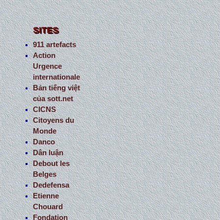
SITES
911 artefacts
Action
Urgence
internationale
Bản tiếng việt
của sott.net
CICNS
Citoyens du
Monde
Danco
Dân luận
Debout les
Belges
Dedefensa
Etienne
Chouard
Fondation