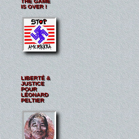
THE GAME
IS OVER !
LIBERTÉ &
JUSTICE
POUR
LÉONARD
PELTIER