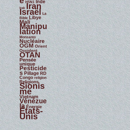
e
Inde
H5N1
Iran
Irak
Israël
La
Libye
Bible
Mali
Manipu
lation
Monsanto
Nucléaire
OGM
Orient
Occident
OTAN
Pensée
unique
Pesticide
s
Pillage
RD
Congo
religion
Religions
Sionis
me
Vietnam
Vénézue
la
Énergie
États-
Unis