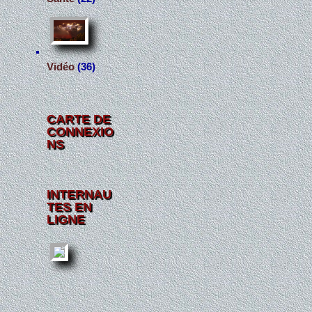
Vidéo
(36)
CARTE DE
CONNEXIO
NS
INTERNAU
TES EN
LIGNE