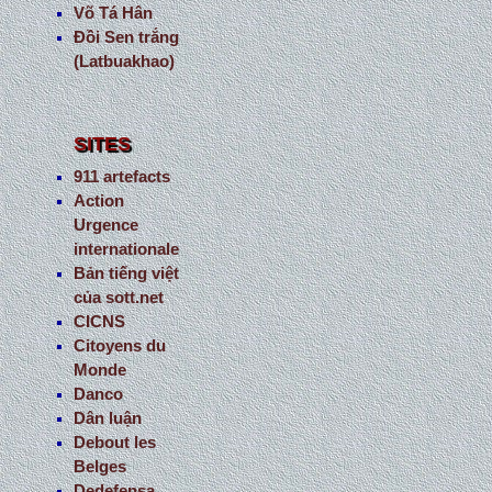
Võ Tá Hân
Đồi Sen trắng
(Latbuakhao)
SITES
911 artefacts
Action
Urgence
internationale
Bản tiếng việt
của sott.net
CICNS
Citoyens du
Monde
Danco
Dân luận
Debout les
Belges
Dedefensa