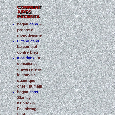
COMMENT
AIRES
RÉCENTS
bagan
dans
À
propos du
monothéisme
Gitano
dans
Le complot
contre Dieu
aloe
dans
La
conscience
universelle ou
le pouvoir
quantique
chez l’humain
bagan
dans
Stanley
Kubrick &
l’alunissage
fictif