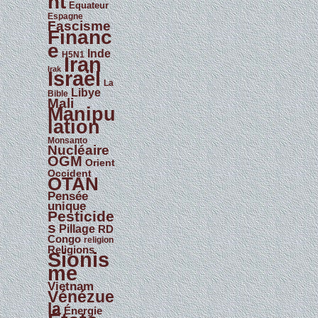
nt
Equateur
Espagne
Fascisme
Financ
e
Inde
H5N1
Iran
Irak
Israël
La
Libye
Bible
Mali
Manipu
lation
Monsanto
Nucléaire
OGM
Orient
Occident
OTAN
Pensée
unique
Pesticide
s
Pillage
RD
Congo
religion
Religions
Sionis
me
Vietnam
Vénézue
la
Énergie