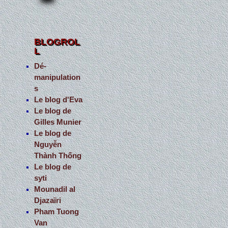
BLOGROL
L
Dé-
manipulation
s
Le blog d'Eva
Le blog de
Gilles Munier
Le blog de
Nguyễn
Thành Thống
Le blog de
syti
Mounadil al
Djazaïri
Pham Tuong
Van