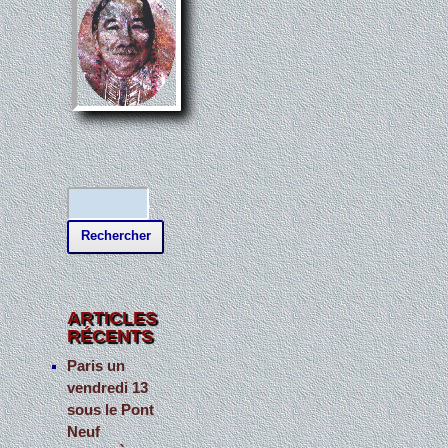
R
e
c
h
e
ARTICLES
RÉCENTS
r
c
Paris un
vendredi 13
h
sous le Pont
e
Neuf
r