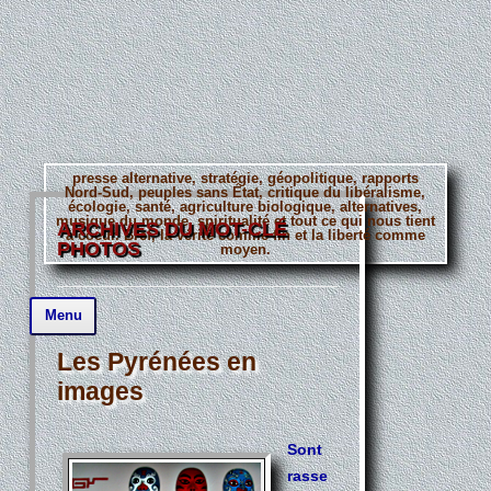
presse alternative, stratégie, géopolitique, rapports
Nord-Sud, peuples sans État, critique du libéralisme,
écologie, santé, agriculture biologique, alternatives,
musique du monde, spiritualité et tout ce qui nous tient
ARCHIVES DU MOT-CLÉ
à coeur. Bref, la vérité comme fin et la liberté comme
PHOTOS
moyen.
Aller
Menu
au
contenu
principal
Les Pyrénées en
images
Sont
rasse