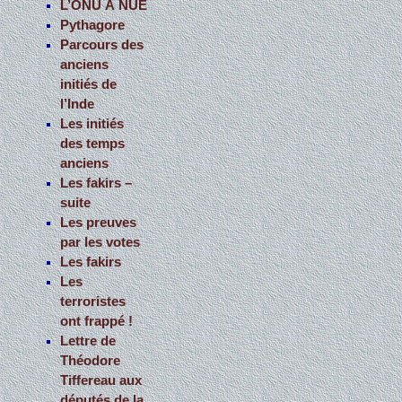
L’ONU À NUE
Pythagore
:
Parcours des
anciens
initiés de
l’Inde
Les initiés
des temps
anciens
Les fakirs –
suite
Les preuves
par les votes
Les fakirs
Les
terroristes
ont frappé !
Lettre de
Théodore
Tiffereau aux
députés de la