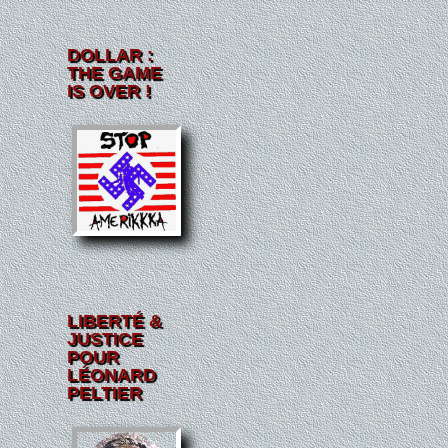
DOLLAR :
THE GAME
IS OVER !
LIBERTÉ &
JUSTICE
POUR
LÉONARD
PELTIER