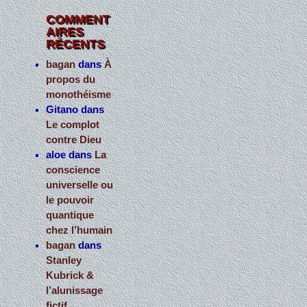
COMMENT
AIRES
RÉCENTS
bagan
dans
À
propos du
monothéisme
Gitano
dans
Le complot
contre Dieu
aloe
dans
La
conscience
universelle ou
le pouvoir
quantique
chez l’humain
bagan
dans
Stanley
Kubrick &
l’alunissage
fictif