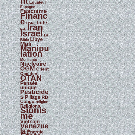
nt
Equateur
Espagne
Fascisme
Financ
e
Inde
H5N1
Iran
Irak
Israël
La
Libye
Bible
Mali
Manipu
lation
Monsanto
Nucléaire
OGM
Orient
Occident
OTAN
Pensée
unique
Pesticide
s
Pillage
RD
Congo
religion
Religions
Sionis
me
Vietnam
Vénézue
la
Énergie