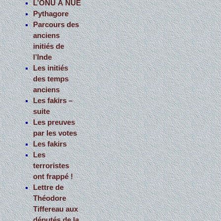
L’ONU À NUE
Pythagore
:
Parcours des
anciens
initiés de
l’Inde
Les initiés
des temps
anciens
Les fakirs –
suite
Les preuves
par les votes
Les fakirs
Les
terroristes
ont frappé !
Lettre de
Théodore
Tiffereau aux
députés de la