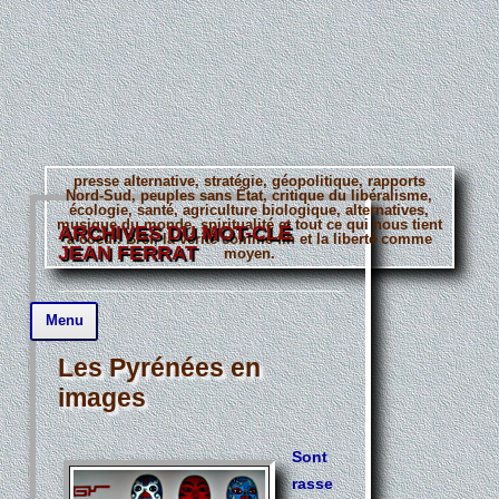
presse alternative, stratégie, géopolitique, rapports
Nord-Sud, peuples sans État, critique du libéralisme,
écologie, santé, agriculture biologique, alternatives,
musique du monde, spiritualité et tout ce qui nous tient
ARCHIVES DU MOT-CLÉ
à coeur. Bref, la vérité comme fin et la liberté comme
JEAN FERRAT
moyen.
Aller
Menu
au
contenu
principal
Les Pyrénées en
images
Sont
rasse