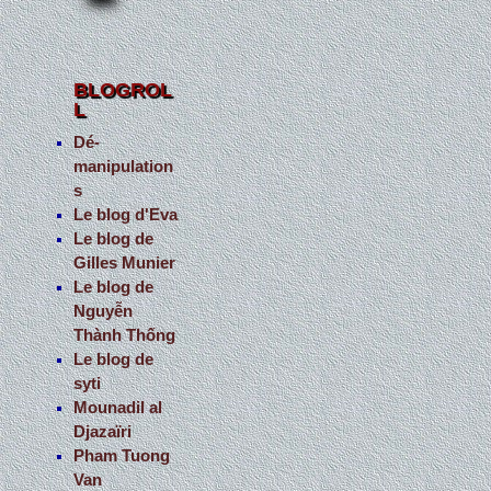
BLOGROL
L
Dé-
manipulation
s
Le blog d'Eva
Le blog de
Gilles Munier
Le blog de
Nguyễn
Thành Thống
Le blog de
syti
Mounadil al
Djazaïri
Pham Tuong
Van