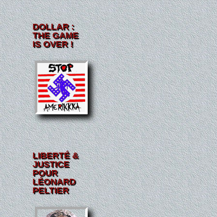
DOLLAR :
THE GAME
IS OVER !
LIBERTÉ &
JUSTICE
POUR
LÉONARD
PELTIER