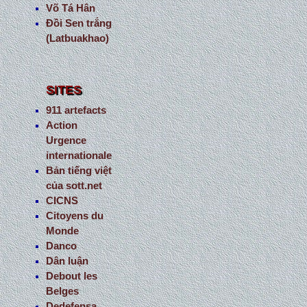
Võ Tá Hân
Đồi Sen trắng
(Latbuakhao)
SITES
911 artefacts
Action
Urgence
internationale
Bản tiếng việt
của sott.net
CICNS
Citoyens du
Monde
Danco
Dân luận
Debout les
Belges
Dedefensa