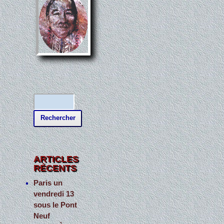
R
e
c
h
e
ARTICLES
RÉCENTS
r
c
Paris un
vendredi 13
h
sous le Pont
e
Neuf
r