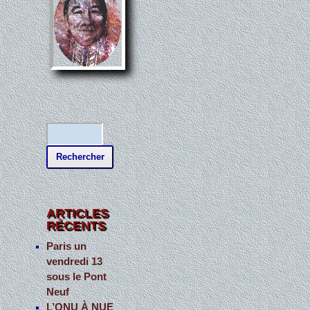
R
e
c
h
e
ARTICLES
RÉCENTS
r
c
Paris un
vendredi 13
h
sous le Pont
e
Neuf
r
L’ONU À NUE