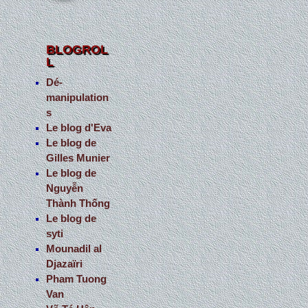
BLOGROL
L
Dé-
manipulation
s
Le blog d'Eva
Le blog de
Gilles Munier
Le blog de
Nguyễn
Thành Thống
Le blog de
syti
Mounadil al
Djazaïri
Pham Tuong
Van