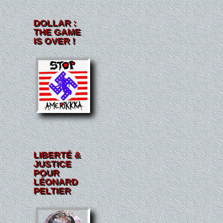
DOLLAR :
THE GAME
IS OVER !
LIBERTÉ &
JUSTICE
POUR
LÉONARD
PELTIER