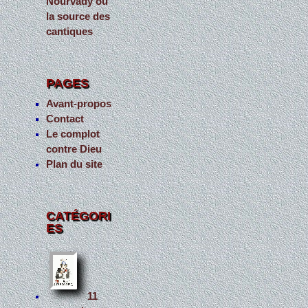
Nourvady ou
la source des
cantiques
PAGES
Avant-propos
Contact
Le complot
contre Dieu
Plan du site
CATÉGORI
ES
11