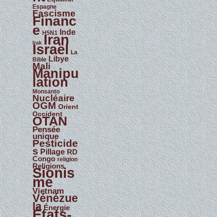
Espagne
Fascisme
Financ
e
Inde
H5N1
Iran
Irak
Israël
La
Libye
Bible
Mali
Manipu
lation
Monsanto
Nucléaire
OGM
Orient
Occident
OTAN
Pensée
unique
Pesticide
s
Pillage
RD
Congo
religion
Religions
Sionis
me
Vietnam
Vénézue
la
Énergie
États-