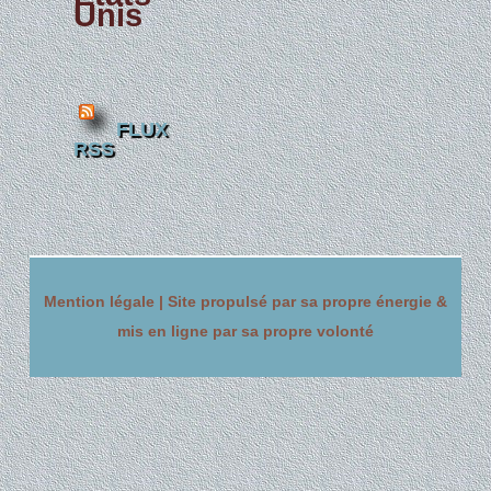
Unis
FLUX
RSS
Mention légale |
Site propulsé par sa propre énergie &
mis en ligne par sa propre volonté