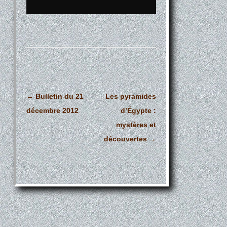
Navigation
←
Bulletin du 21
Les pyramides
des
décembre 2012
d’Égypte :
articles
mystères et
découvertes
→