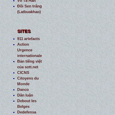
Võ Tá Hân
Đồi Sen trắng
(Latbuakhao)
SITES
911 artefacts
Action
Urgence
internationale
Bản tiếng việt
của sott.net
CICNS
Citoyens du
Monde
Danco
Dân luận
Debout les
Belges
Dedefensa