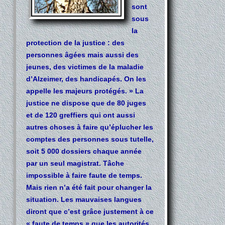
sont
sous
la
protection de la justice : des
personnes âgées mais aussi des
jeunes, des victimes de la maladie
d’Alzeimer, des handicapés. On les
appelle les majeurs protégés. » La
justice ne dispose que de 80 juges
et de 120 greffiers qui ont aussi
autres choses à faire qu’éplucher les
comptes des personnes sous tutelle,
soit 5 000 dossiers chaque année
par un seul magistrat. Tâche
impossible à faire faute de temps.
Mais rien n’a été fait pour changer la
situation. Les mauvaises langues
diront que c’est grâce justement à ce
« faute de temps » que les autorités