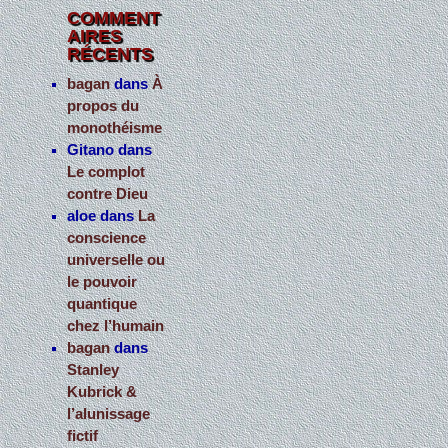
COMMENT
AIRES
RÉCENTS
bagan
dans
À
propos du
monothéisme
Gitano
dans
Le complot
contre Dieu
aloe
dans
La
conscience
universelle ou
le pouvoir
quantique
chez l’humain
bagan
dans
Stanley
Kubrick &
l’alunissage
fictif