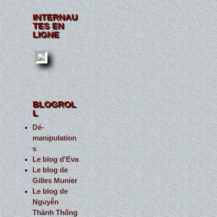
INTERNAU
TES EN
LIGNE
BLOGROL
L
Dé-
manipulation
s
Le blog d'Eva
Le blog de
Gilles Munier
Le blog de
Nguyễn
Thành Thống