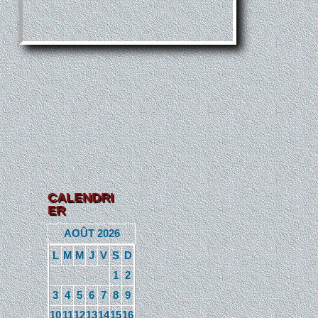
CALENDRI
ER
AOÛT 2026
L
M
M
J
V
S
D
1
2
3
4
5
6
7
8
9
10
11
12
13
14
15
16