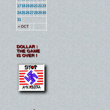
17
18
19
20
21
22
23
24
25
26
27
28
29
30
31
« OCT
DOLLAR :
THE GAME
IS OVER !