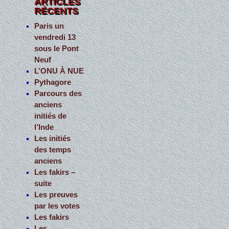
ARTICLES
RÉCENTS
r
c
Paris un
vendredi 13
h
sous le Pont
e
Neuf
r
L’ONU À NUE
Pythagore
:
Parcours des
anciens
initiés de
l’Inde
Les initiés
des temps
anciens
Les fakirs –
suite
Les preuves
par les votes
Les fakirs
Les