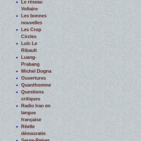
Le réseau
Voltaire
Les bonnes
nouvelles
Les Crop
Circles
Loïc Le
Ribault
Luang-
Prabang
Michel Dogna
Ouvertures
Quanthomme
Questions
critiques
Radio Iran en
langue
française
Réelle
démocratie
Serge-Reiver