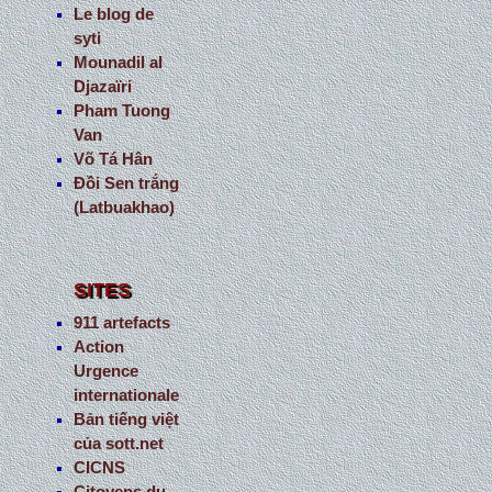
Le blog de
syti
Mounadil al
Djazaïri
Pham Tuong
Van
Võ Tá Hân
Đồi Sen trắng
(Latbuakhao)
SITES
911 artefacts
Action
Urgence
internationale
Bản tiếng việt
của sott.net
CICNS