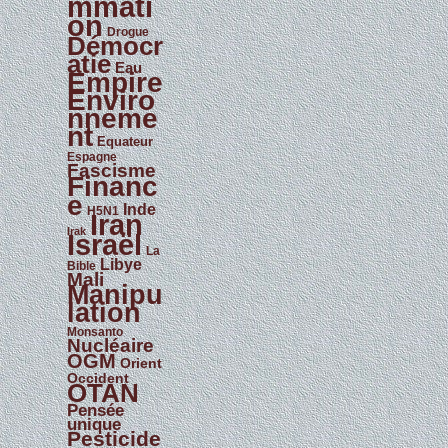
mmati
on
Drogue
Démocr
atie
Eau
Empire
Enviro
nneme
nt
Equateur
Espagne
Fascisme
Financ
e
Inde
H5N1
Iran
Irak
Israël
La
Libye
Bible
Mali
Manipu
lation
Monsanto
Nucléaire
OGM
Orient
Occident
OTAN
Pensée
unique
Pesticide