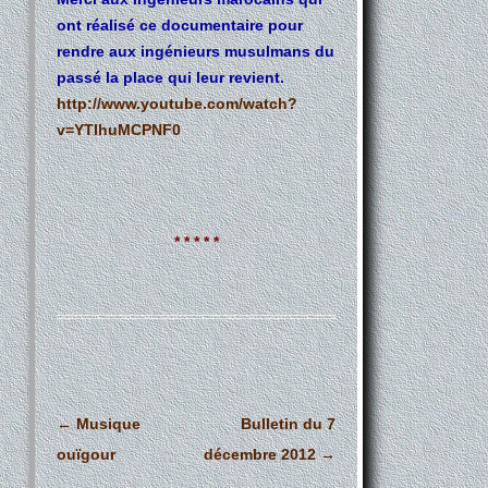
ont réalisé ce documentaire pour
rendre aux ingénieurs musulmans du
passé la place qui leur revient.
http://www.youtube.com/watch?
v=YTIhuMCPNF0
* * * * *
Navigation
←
Musique
Bulletin du 7
des
ouïgour
décembre 2012
→
articles