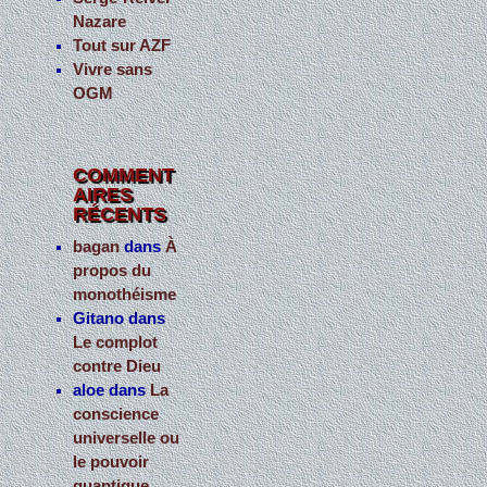
Nazare
Tout sur AZF
Vivre sans
OGM
COMMENT
AIRES
RÉCENTS
bagan
dans
À
propos du
monothéisme
Gitano
dans
Le complot
contre Dieu
aloe
dans
La
conscience
universelle ou
le pouvoir
quantique