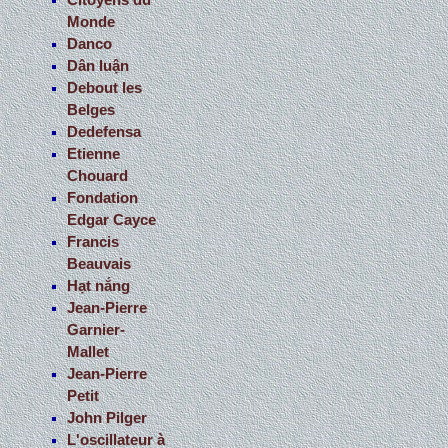
Citoyens du
Monde
Danco
Dân luận
Debout les
Belges
Dedefensa
Etienne
Chouard
Fondation
Edgar Cayce
Francis
Beauvais
Hạt nắng
Jean-Pierre
Garnier-
Mallet
Jean-Pierre
Petit
John Pilger
L'oscillateur à