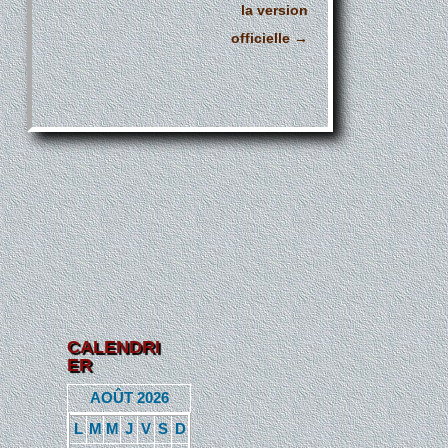
la version
officielle
→
CALENDRI
ER
AOÛT 2026
L
M
M
J
V
S
D