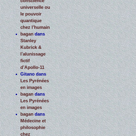
conscience
universelle ou
le pouvoir
quantique
chez l’humain
bagan
dans
Stanley
Kubrick &
l’alunissage
fictif
d’Apollo-11
Gitano
dans
Les Pyrénées
en images
bagan
dans
Les Pyrénées
en images
bagan
dans
Médecine et
philosophie
chez