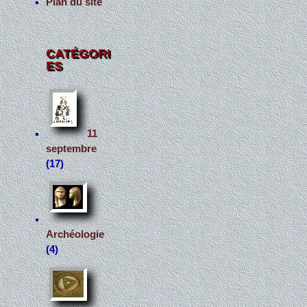
Plan du site
CATÉGORI
ES
11
septembre
(17)
Archéologie
(4)