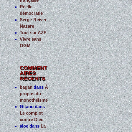
française
Réelle
démocratie
Serge-Reiver
Nazare
Tout sur AZF
Vivre sans
OGM
COMMENT
AIRES
RÉCENTS
bagan
dans
À
propos du
monothéisme
Gitano
dans
Le complot
contre Dieu
aloe
dans
La