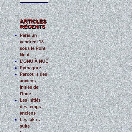
c
h
e
ARTICLES
RÉCENTS
r
c
Paris un
vendredi 13
h
sous le Pont
e
Neuf
r
L’ONU À NUE
Pythagore
:
Parcours des
anciens
initiés de
l’Inde
Les initiés
des temps
anciens
Les fakirs –
suite