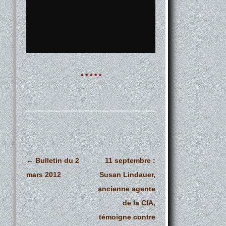
* * * * *
Navigation
←
Bulletin du 2
11 septembre :
des
mars 2012
Susan Lindauer,
articles
ancienne agente
de la CIA,
témoigne contre