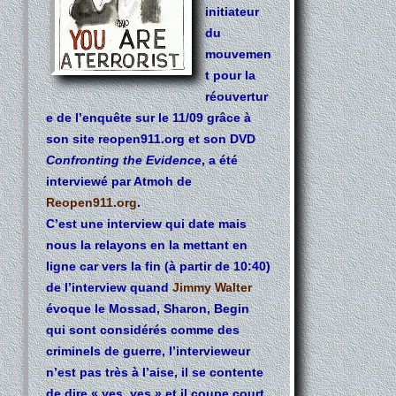
initiateur
du
mouvemen
t pour la
réouvertur
e de l’enquête sur le 11/09 grâce à
son site reopen911.org et son DVD
Confronting the Evidence
, a été
interviewé par Atmoh de
Reopen911.org
.
C’est une interview qui date mais
nous la relayons en la mettant en
ligne car vers la fin (à partir de 10:40)
de l’interview quand
Jimmy Walter
évoque le Mossad, Sharon, Begin
qui sont considérés comme des
criminels de guerre, l’intervieweur
n’est pas très à l’aise, il se contente
de dire « yes, yes » et il coupe court