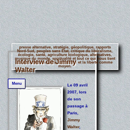
presse alternative, stratégie, géopolitique, rapports
Nord-Sud, peuples sans État, critique du libéralisme,
écologie, santé, agriculture biologique, alternatives,
musique du monde, spiritualité et tout ce qui nous tient
Interview de Jimmy
à coeur. Bref, la vérité comme fin et la liberté comme
moyen.
Walter
Aller
Menu
au
Le 09 avril
contenu
2007, lors
principal
de son
passage à
Paris,
Jimmy
Walter
,