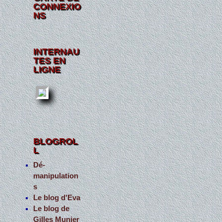
CONNEXIO
NS
INTERNAU
TES EN
LIGNE
BLOGROL
L
Dé-
manipulation
s
Le blog d'Eva
Le blog de
Gilles Munier