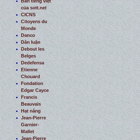
Bản tiếng việt
của sott.net
CICNS
Citoyens du
Monde
Danco
Dân luận
Debout les
Belges
Dedefensa
Etienne
Chouard
Fondation
Edgar Cayce
Francis
Beauvais
Hạt nắng
Jean-Pierre
Garnier-
Mallet
Jean-Pierre