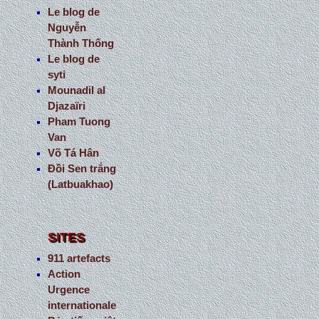
Le blog de
Nguyễn
Thành Thống
Le blog de
syti
Mounadil al
Djazaïri
Pham Tuong
Van
Võ Tá Hân
Đồi Sen trắng
(Latbuakhao)
SITES
911 artefacts
Action
Urgence
internationale