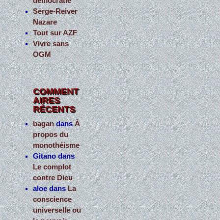
démocratie
Serge-Reiver
Nazare
Tout sur AZF
Vivre sans
OGM
COMMENT
AIRES
RÉCENTS
bagan
dans
À
propos du
monothéisme
Gitano
dans
Le complot
contre Dieu
aloe
dans
La
conscience
universelle ou