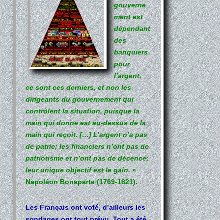
gouverne
ment est
dépendant
des
banquiers
pour
l’argent,
ce sont ces derniers, et non les
dirigeants du gouvernement qui
contrôlent la situation, puisque la
main qui donne est au-dessus de la
main qui reçoit. […] L’argent n’a pas
de patrie; les financiers n’ont pas de
patriotisme et n’ont pas de décence;
leur unique objectif est le gain.
»
Napoléon Bonaparte (1769-1821).
Les Français ont voté, d’ailleurs les
sondages ont tout prévu. Tout a été