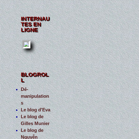
INTERNAU
TES EN
LIGNE
BLOGROL
L
Dé-
manipulation
s
Le blog d'Eva
Le blog de
Gilles Munier
Le blog de
Nguyễn