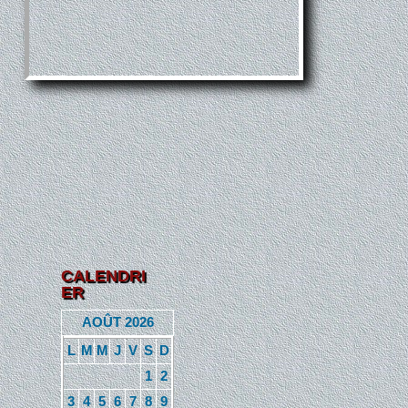
CALENDRI
ER
AOÛT 2026
L
M
M
J
V
S
D
1
2
3
4
5
6
7
8
9