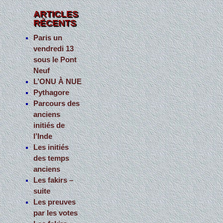
e
ARTICLES
RÉCENTS
r
c
Paris un
vendredi 13
h
sous le Pont
e
Neuf
r
L’ONU À NUE
Pythagore
:
Parcours des
anciens
initiés de
l’Inde
Les initiés
des temps
anciens
Les fakirs –
suite
Les preuves
par les votes