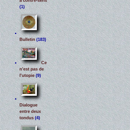
à contre-sens
(1)
Bulletin
(183)
Ce
n'est pas de
l'utopie
(9)
Dialogue
entre deux
tondus
(4)