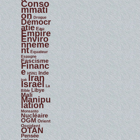
Conso
mmati
on
Drogue
Démocr
atie
Eau
Empire
Enviro
nneme
nt
Equateur
Espagne
Fascisme
Financ
e
Inde
H5N1
Iran
Irak
Israël
La
Libye
Bible
Mali
Manipu
lation
Monsanto
Nucléaire
OGM
Orient
Occident
OTAN
Pensée