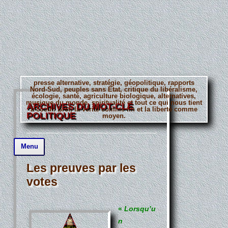
presse alternative, stratégie, géopolitique, rapports
Nord-Sud, peuples sans État, critique du libéralisme,
écologie, santé, agriculture biologique, alternatives,
musique du monde, spiritualité et tout ce qui nous tient
ARCHIVES DU MOT-CLÉ
à coeur. Bref, la vérité comme fin et la liberté comme
POLITIQUE
moyen.
Aller
Menu
au
contenu
principal
Les preuves par les
votes
«
Lorsqu’u
n