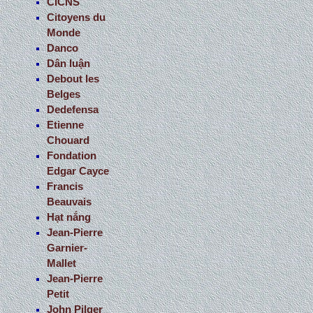
CICNS
Citoyens du
Monde
Danco
Dân luận
Debout les
Belges
Dedefensa
Etienne
Chouard
Fondation
Edgar Cayce
Francis
Beauvais
Hạt nắng
Jean-Pierre
Garnier-
Mallet
Jean-Pierre
Petit
John Pilger