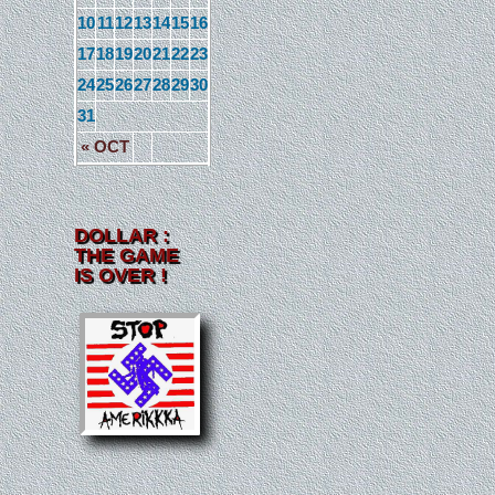
10
11
12
13
14
15
16
17
18
19
20
21
22
23
24
25
26
27
28
29
30
31
« OCT
DOLLAR :
THE GAME
IS OVER !