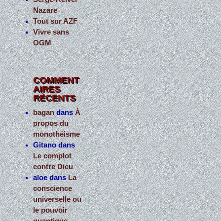
Nazare
Tout sur AZF
Vivre sans
OGM
COMMENT
AIRES
RÉCENTS
bagan
dans
À
propos du
monothéisme
Gitano
dans
Le complot
contre Dieu
aloe
dans
La
conscience
universelle ou
le pouvoir