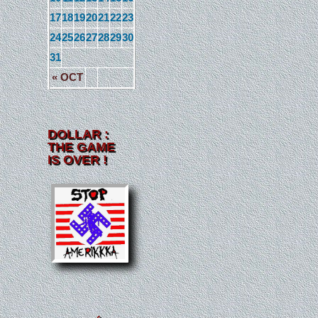
17
18
19
20
21
22
23
24
25
26
27
28
29
30
31
« OCT
DOLLAR :
THE GAME
IS OVER !