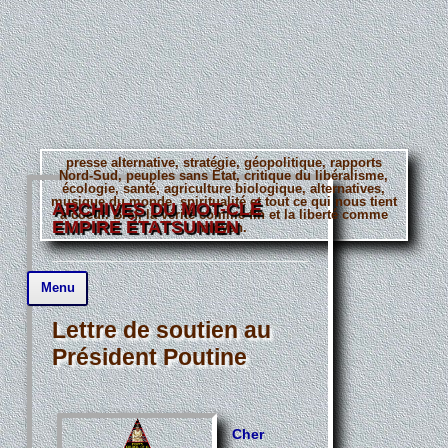
presse alternative, stratégie, géopolitique, rapports
Nord-Sud, peuples sans État, critique du libéralisme,
écologie, santé, agriculture biologique, alternatives,
musique du monde, spiritualité et tout ce qui nous tient
ARCHIVES DU MOT-CLÉ
à coeur. Bref, la vérité comme fin et la liberté comme
EMPIRE ÉTATSUNIEN
moyen.
Aller
Menu
au
contenu
principal
Lettre de soutien au
Président Poutine
Cher