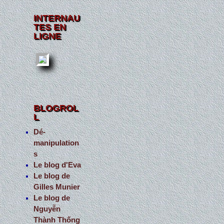
INTERNAU
TES EN
LIGNE
BLOGROL
L
Dé-
manipulation
s
Le blog d'Eva
Le blog de
Gilles Munier
Le blog de
Nguyễn
Thành Thống