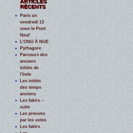
ARTICLES
RÉCENTS
r
c
Paris un
vendredi 13
h
sous le Pont
e
Neuf
r
L’ONU À NUE
Pythagore
:
Parcours des
anciens
initiés de
l’Inde
Les initiés
des temps
anciens
Les fakirs –
suite
Les preuves
par les votes
Les fakirs