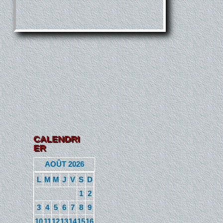
CALENDRI
ER
AOÛT 2026
L
M
M
J
V
S
D
1
2
3
4
5
6
7
8
9
10
11
12
13
14
15
16