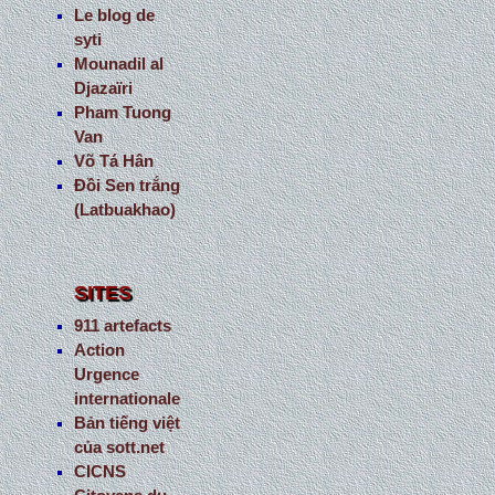
Le blog de
syti
Mounadil al
Djazaïri
Pham Tuong
Van
Võ Tá Hân
Đồi Sen trắng
(Latbuakhao)
SITES
911 artefacts
Action
Urgence
internationale
Bản tiếng việt
của sott.net
CICNS