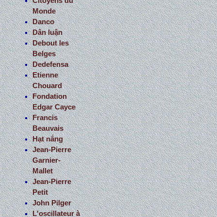
Citoyens du
Monde
Danco
Dân luận
Debout les
Belges
Dedefensa
Etienne
Chouard
Fondation
Edgar Cayce
Francis
Beauvais
Hạt nắng
Jean-Pierre
Garnier-
Mallet
Jean-Pierre
Petit
John Pilger
L'oscillateur à