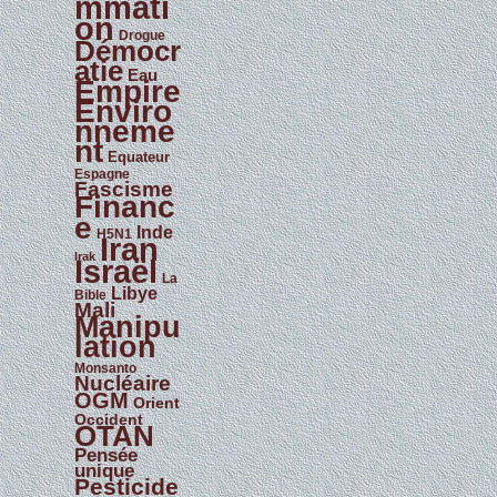
mmati
on
Drogue
Démocr
atie
Eau
Empire
Enviro
nneme
nt
Equateur
Espagne
Fascisme
Financ
e
Inde
H5N1
Iran
Irak
Israël
La
Libye
Bible
Mali
Manipu
lation
Monsanto
Nucléaire
OGM
Orient
Occident
OTAN
Pensée
unique
Pesticide