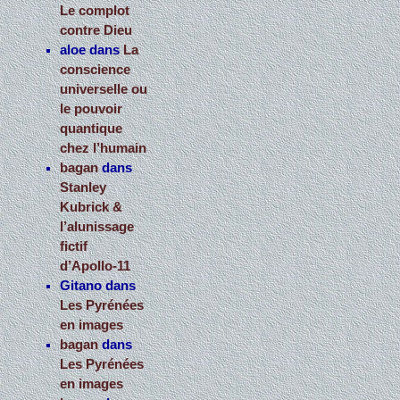
Le complot
contre Dieu
aloe
dans
La
conscience
universelle ou
le pouvoir
quantique
chez l’humain
bagan
dans
Stanley
Kubrick &
l’alunissage
fictif
d’Apollo-11
Gitano
dans
Les Pyrénées
en images
bagan
dans
Les Pyrénées
en images