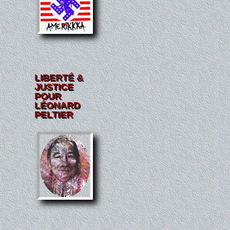
LIBERTÉ &
JUSTICE
POUR
LÉONARD
PELTIER