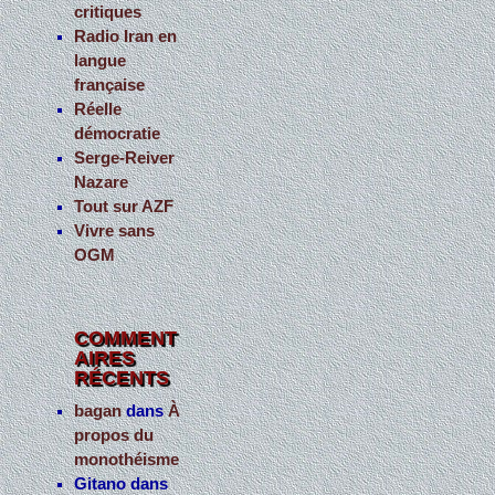
critiques
Radio Iran en
langue
française
Réelle
démocratie
Serge-Reiver
Nazare
Tout sur AZF
Vivre sans
OGM
COMMENT
AIRES
RÉCENTS
bagan
dans
À
propos du
monothéisme
Gitano
dans