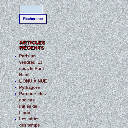
R
e
c
h
e
ARTICLES
RÉCENTS
r
c
Paris un
vendredi 13
h
sous le Pont
e
Neuf
r
L’ONU À NUE
Pythagore
:
Parcours des
anciens
initiés de
l’Inde
Les initiés
des temps