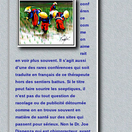
conf
éren
ce
com
me
on
aime
rait
en voir plus souvent. Il s’agit aussi
d’une des rares conférences qui soit
traduite en français de ce thérapeute
hors des sentiers battus. Si le titre
peut faire sourire les sceptiques, il
n’est pas du tout question de
racolage ou de publicité détournée
comme on en trouve souvent en
matière de santé sur des sites qui
passent pour sérieux. Non le Dr. Joe
Dispenza qui est chiropracteur, ayant