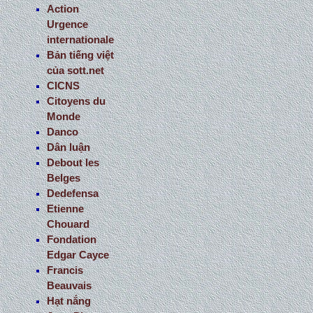
Action
Urgence
internationale
Bản tiếng việt
của sott.net
CICNS
Citoyens du
Monde
Danco
Dân luận
Debout les
Belges
Dedefensa
Etienne
Chouard
Fondation
Edgar Cayce
Francis
Beauvais
Hạt nắng