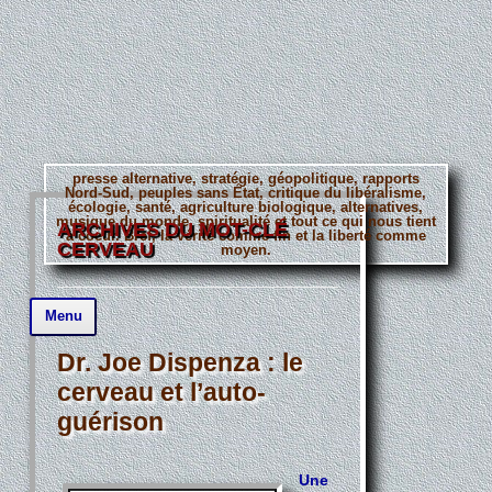
presse alternative, stratégie, géopolitique, rapports
Nord-Sud, peuples sans État, critique du libéralisme,
écologie, santé, agriculture biologique, alternatives,
musique du monde, spiritualité et tout ce qui nous tient
ARCHIVES DU MOT-CLÉ
à coeur. Bref, la vérité comme fin et la liberté comme
CERVEAU
moyen.
Aller
Menu
au
contenu
principal
Dr. Joe Dispenza : le
cerveau et l’auto-
guérison
Une