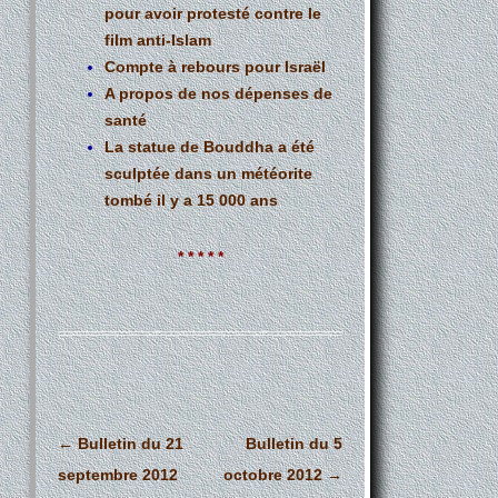
pour avoir protesté contre le
film anti-Islam
Compte à rebours pour Israël
A propos de nos dépenses de
santé
La statue de Bouddha a été
sculptée dans un météorite
tombé il y a 15 000 ans
* * * * *
Navigation
←
Bulletin du 21
Bulletin du 5
des
septembre 2012
octobre 2012
→