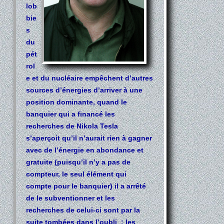
lob
bie
s
du
pét
rol
e et du nucléaire empêchent d’autres
sources d’énergies d’arriver à une
position dominante, quand le
banquier qui a financé les
recherches de Nikola Tesla
s’aperçoit qu’il n’aurait rien à gagner
avec de l’énergie en abondance et
gratuite (puisqu’il n’y a pas de
compteur
, le seul élément qui
compte pour le banquier) il a arrêté
de le subventionner et les
recherches de celui-ci sont par la
suite tombées dans l’oubli ; les