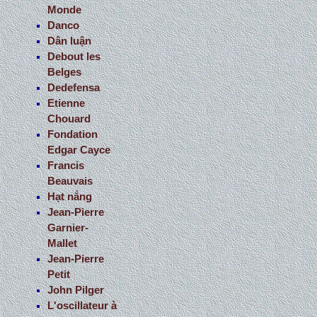
Monde
Danco
Dân luận
Debout les
Belges
Dedefensa
Etienne
Chouard
Fondation
Edgar Cayce
Francis
Beauvais
Hạt nắng
Jean-Pierre
Garnier-
Mallet
Jean-Pierre
Petit
John Pilger
L'oscillateur à