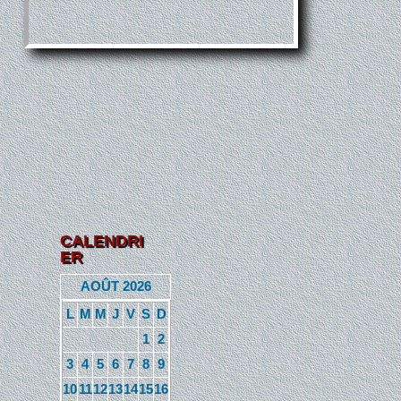
CALENDRI
ER
AOÛT 2026
L
M
M
J
V
S
D
1
2
3
4
5
6
7
8
9
10
11
12
13
14
15
16