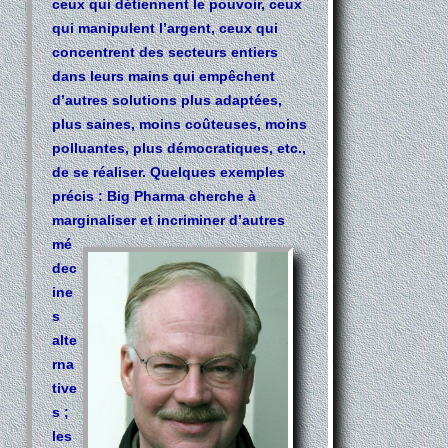
ceux qui détiennent le pouvoir, ceux
qui manipulent l’argent, ceux qui
concentrent des secteurs entiers
dans leurs mains qui empêchent
d’autres solutions plus adaptées,
plus saines, moins coûteuses, moins
polluantes, plus démocratiques, etc.,
de se réaliser. Quelques exemples
précis : Big Pharma cherche à
marginaliser
et incriminer d’autres
mé
dec
ine
s
alte
rna
tive
s ;
les