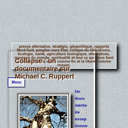
presse alternative, stratégie, géopolitique, rapports
Nord-Sud, peuples sans État, critique du libéralisme,
écologie, santé, agriculture biologique, alternatives,
musique du monde, spiritualité et tout ce qui nous tient
Collapse : un
à coeur. Bref, la vérité comme fin et la liberté comme
moyen.
documentaire sur
Michael C. Ruppert
Aller
Menu
au
contenu
principal
Un
docu
menta
ire
excep
tionne