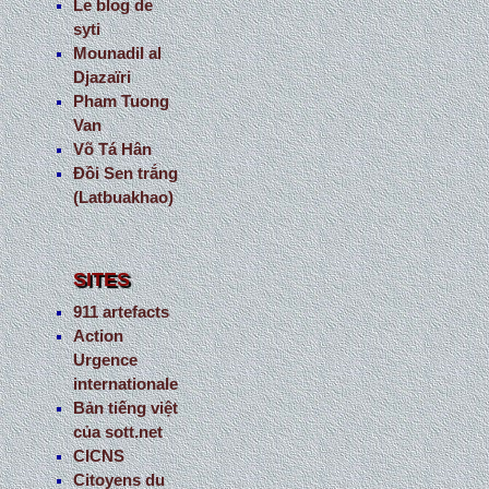
Le blog de
syti
Mounadil al
Djazaïri
Pham Tuong
Van
Võ Tá Hân
Đồi Sen trắng
(Latbuakhao)
SITES
911 artefacts
Action
Urgence
internationale
Bản tiếng việt
của sott.net
CICNS
Citoyens du