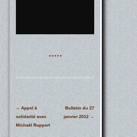
* * * * *
Navigation
←
Appel à
Bulletin du 27
des
solidarité avec
janvier 2012
→
articles
Michaël Ruppert