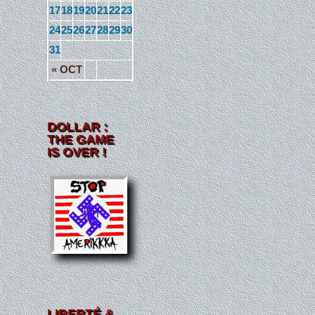
17
18
19
20
21
22
23
24
25
26
27
28
29
30
31
« OCT
DOLLAR :
THE GAME
IS OVER !
LIBERTÉ &