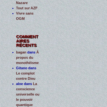
Nazare
Tout sur AZF
Vivre sans
OGM
COMMENT
AIRES
RÉCENTS
bagan
dans
À
propos du
monothéisme
Gitano
dans
Le complot
contre Dieu
aloe
dans
La
conscience
universelle ou
le pouvoir
quantique