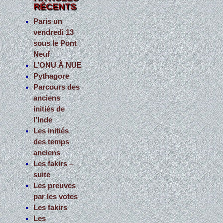
RÉCENTS
r
c
Paris un
vendredi 13
h
sous le Pont
e
Neuf
r
L’ONU À NUE
Pythagore
:
Parcours des
anciens
initiés de
l’Inde
Les initiés
des temps
anciens
Les fakirs –
suite
Les preuves
par les votes
Les fakirs
Les