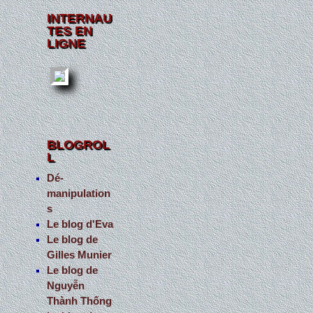
INTERNAU
TES EN
LIGNE
BLOGROL
L
Dé-
manipulation
s
Le blog d'Eva
Le blog de
Gilles Munier
Le blog de
Nguyễn
Thành Thống