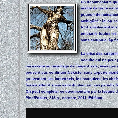
Un documentaire qui
réalité de notre mond
pouvoir de nuisance d
ambigüité : ici on n
tout simplement aux 
en branle toutes le
sans scrupule. Après
La crise des subprim
occulte qui ne peut 
nécessaire au recyclage de l’argent sale, mais pas
peuvent pas continuer à exister sans apports moné
gouvernent, les industriels, les banquiers, les chef
fiscale atterrit aussi sans douleur sur ces paradis f
On peut compléter ce documentaire par la lecture d
Plon/Pocket, 313 p., octobre, 2011. Édifiant.