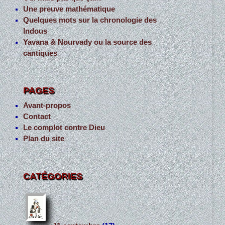
Une preuve mathématique
Quelques mots sur la chronologie des
Indous
Yavana & Nourvady ou la source des
cantiques
PAGES
Avant-propos
Contact
Le complot contre Dieu
Plan du site
CATÉGORIES