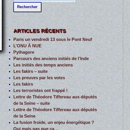
e
c
h
e
ARTICLES RÉCENTS
r
Paris un vendredi 13 sous le Pont Neuf
c
L’ONU À NUE
h
Pythagore
Parcours des anciens initiés de l’Inde
e
Les initiés des temps anciens
r
Les fakirs – suite
Les preuves par les votes
:
Les fakirs
Les terroristes ont frappé !
Lettre de Théodore Tiffereau aux députés
de la Seine – suite
Lettre de Théodore Tiffereau aux députés
de la Seine
La fusion froide, un enjeu énergétique ?
Oui mais pas que ça…