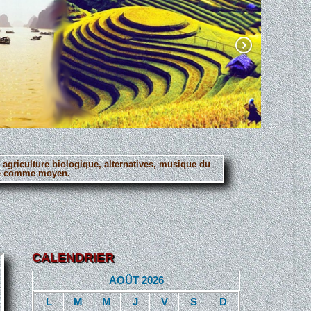
, agriculture biologique, alternatives, musique du
erté comme moyen.
CALENDRIER
AOÛT 2026
L
M
M
J
V
S
D