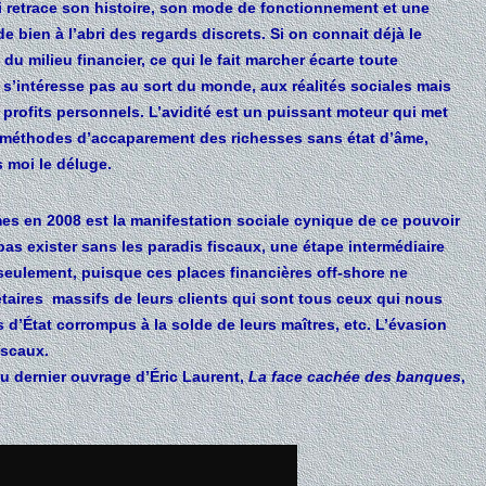
 retrace son histoire, son mode de fonctionnement et une
e bien à l’abri des regards discrets. Si on connait déjà le
u milieu financier, ce qui le fait marcher écarte toute
e s’intéresse pas au sort du monde, aux réalités sociales mais
profits personnels. L’avidité est un puissant moteur qui met
s méthodes d’accaparement des richesses sans état d’âme,
 moi le déluge.
es en 2008 est la manifestation sociale cynique de ce pouvoir
pas exister sans les paradis fiscaux, une étape intermédiaire
 seulement, puisque ces places financières off-shore ne
taires massifs de leurs clients qui sont tous ceux qui nous
s d’État corrompus à la solde de leurs maîtres, etc. L’évasion
iscaux.
u dernier ouvrage d’Éric Laurent,
La face cachée des banques
,