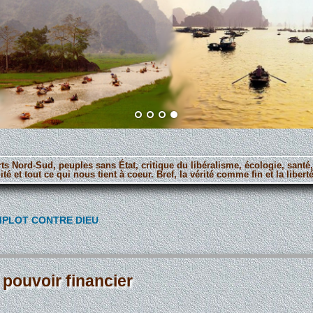
orts Nord-Sud, peuples sans État, critique du libéralisme, écologie, santé
ité et tout ce qui nous tient à coeur. Bref, la vérité comme fin et la lib
MPLOT CONTRE DIEU
 pouvoir financier