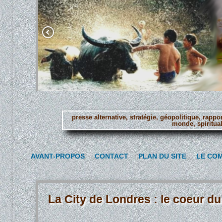
presse alternative, stratégie, géopolitique, rapp
monde, spiritual
Aller
au
AVANT-PROPOS
CONTACT
PLAN DU SITE
LE CO
contenu
principal
La City de Londres : le coeur du