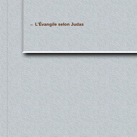
Navigation
←
L’Évangile selon Judas
des
articles