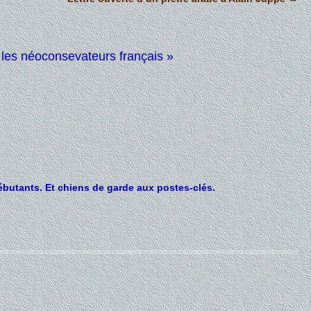
r les néoconsevateurs français
»
débutants. Et chiens de garde aux postes-clés.