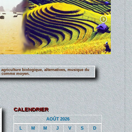
, agriculture biologique, alternatives, musique du
erté comme moyen.
CALENDRIER
AOÛT 2026
L
M
M
J
V
S
D