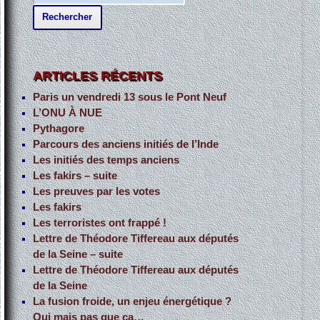
e
c
h
e
ARTICLES RÉCENTS
r
Paris un vendredi 13 sous le Pont Neuf
c
L’ONU À NUE
h
Pythagore
Parcours des anciens initiés de l’Inde
e
Les initiés des temps anciens
r
Les fakirs – suite
Les preuves par les votes
:
Les fakirs
Les terroristes ont frappé !
Lettre de Théodore Tiffereau aux députés
de la Seine – suite
Lettre de Théodore Tiffereau aux députés
de la Seine
La fusion froide, un enjeu énergétique ?
Oui mais pas que ça…