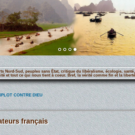
orts Nord-Sud, peuples sans État, critique du libéralisme, écologie, santé
ité et tout ce qui nous tient à coeur. Bref, la vérité comme fin et la lib
MPLOT CONTRE DIEU
ateurs français