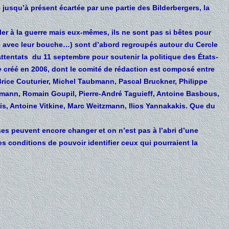
té jusqu’à présent écartée par une partie des Bilderbergers, la
ller à la guerre mais eux-mêmes, ils ne sont pas si bêtes pour
guerre avec leur bouche…) sont d’abord regroupés autour du
Cercle
tentats du 11 septembre pour soutenir la politique des États-
e
créé en 2006, dont le comité de rédaction est composé entre
Brice Couturier, Michel Taubmann, Pascal Bruckner, Philippe
smann, Romain Goupil, Pierre-André Taguieff, Antoine Basbous,
s, Antoine Vitkine, Marc Weitzmann, Ilios Yannakakis. Que du
ses peuvent encore changer et on n’est pas à l’abri d’une
es conditions de pouvoir identifier ceux qui pourraient la