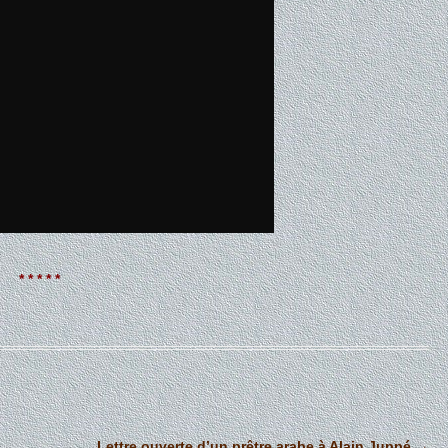
* * * * *
Lettre ouverte d’un prêtre arabe à Alain Juppé
→