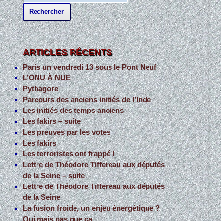
e
c
h
e
ARTICLES RÉCENTS
r
Paris un vendredi 13 sous le Pont Neuf
c
L’ONU À NUE
h
Pythagore
Parcours des anciens initiés de l’Inde
e
Les initiés des temps anciens
r
Les fakirs – suite
Les preuves par les votes
:
Les fakirs
Les terroristes ont frappé !
Lettre de Théodore Tiffereau aux députés
de la Seine – suite
Lettre de Théodore Tiffereau aux députés
de la Seine
La fusion froide, un enjeu énergétique ?
Oui mais pas que ça…