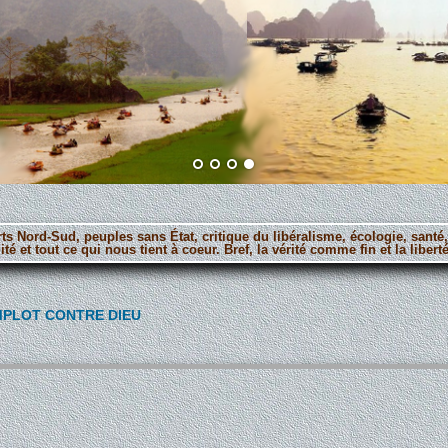
orts Nord-Sud, peuples sans État, critique du libéralisme, écologie, santé
ité et tout ce qui nous tient à coeur. Bref, la vérité comme fin et la lib
MPLOT CONTRE DIEU