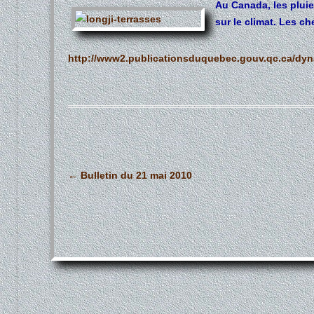
Au Canada, les pluie
sur le climat. Les c
http://www2.publicationsduquebec.gouv.qc.ca/dyn
Navigation
←
Bulletin du 21 mai 2010
des
articles