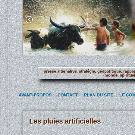
presse alternative, stratégie, géopolitique, rapp
monde, spiritual
Aller
au
AVANT-PROPOS
CONTACT
PLAN DU SITE
LE CO
contenu
principal
Les pluies artificielles