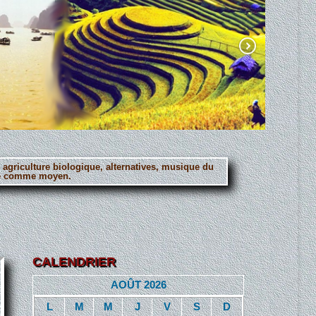
, agriculture biologique, alternatives, musique du
erté comme moyen.
CALENDRIER
AOÛT 2026
L
M
M
J
V
S
D